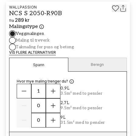
WALLPASSION
NCS S 2050-R90B
289 kr
fra
Malingstype
Veggmalingen
Maling til treverk
Takmaling for puss og betong
VIS FLERE ALTERNATIVER
Beregn
Spann
Hvor mye maling trenger du?
0,9L
3.5m² med to pensler
2,7L
9.5m² med to pensler
9L
31.5m² med to pensler