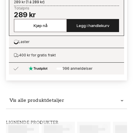
289 kr
(
1 á 289 kr
)
Totalpris
289 kr
Kjøp nå
Legg i handlekurv
Laster
Loading…
400 kr for gratis frakt
996 anmeldelser
Vis alle produktdetaljer
Produktdetaljer
LIGNENDE PRODUKTER
SKU
MERKEVARE