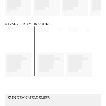
FT38-000-W0000
Wallpassion
UTVALGTE KOMBINASJONER
KUNDEANMELDELSER