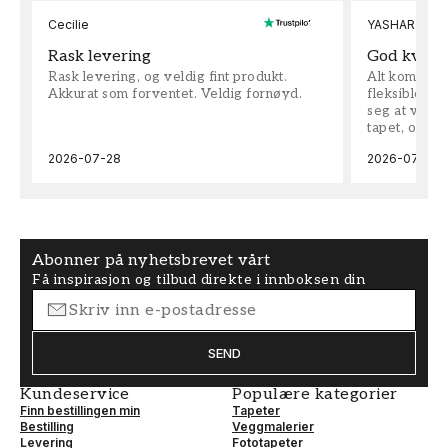
Cecilie
YASHAR
Rask levering
God kvalit
Rask levering, og veldig fint produkt.
Alt kom som 
Akkurat som forventet. Veldig fornøyd.
fleksible på 
seg at vi h
tapet, og bes
2026-07-28
2026-07-04
Abonner på nyhetsbrevet vårt
Få inspirasjon og tilbud direkte i innboksen din
SEND
Kundeservice
Populære kategorier
Finn bestillingen min
Tapeter
Bestilling
Veggmalerier
Levering
Fototapeter