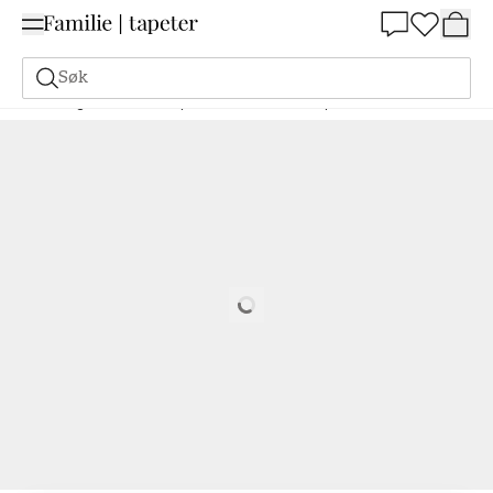
Summer Sale 30%
Søk
Maling
Bestill basert på NCS
Bestill basert på NCS
2050-R90B
Loading…