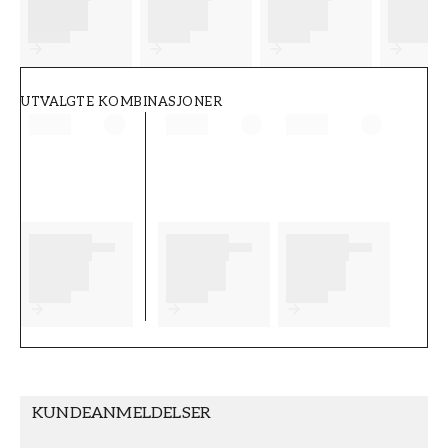
FT38-000-W0000
Wallpassion
UTVALGTE KOMBINASJONER
KUNDEANMELDELSER