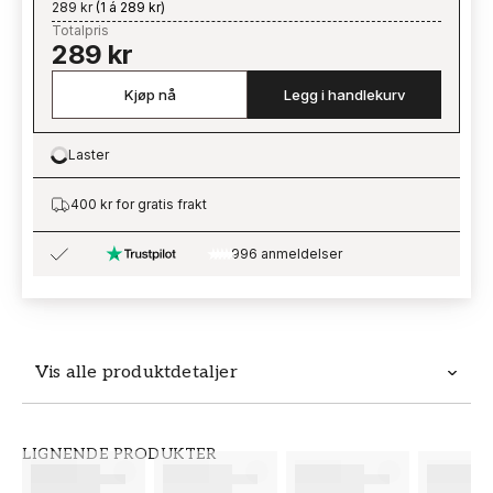
289 kr
(
1 á 289 kr
)
Totalpris
289 kr
Kjøp nå
Legg i handlekurv
Laster
Loading…
400 kr for gratis frakt
996 anmeldelser
Vis alle produktdetaljer
Produktdetaljer
LIGNENDE PRODUKTER
SKU
MERKEVARE