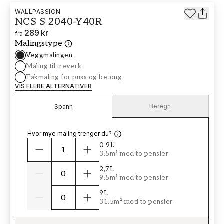
WALLPASSION
NCS S 2040-Y40R
289 kr
fra
Malingstype
Veggmalingen
Maling til treverk
Takmaling for puss og betong
VIS FLERE ALTERNATIVER
Beregn
Spann
Hvor mye maling trenger du?
0,9L
3.5m² med to pensler
2,7L
9.5m² med to pensler
9L
31.5m² med to pensler