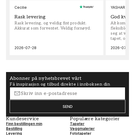
Cecilie
YASHAR
Rask levering
God kvalit
Rask levering, og veldig fint produkt.
Alt kom som 
Akkurat som forventet. Veldig fornøyd.
fleksible på 
seg at vi h
tapet, og bes
2026-07-28
2026-07-04
Abonner på nyhetsbrevet vårt
Få inspirasjon og tilbud direkte i innboksen din
SEND
Kundeservice
Populære kategorier
Finn bestillingen min
Tapeter
Bestilling
Veggmalerier
Levering
Fototapeter