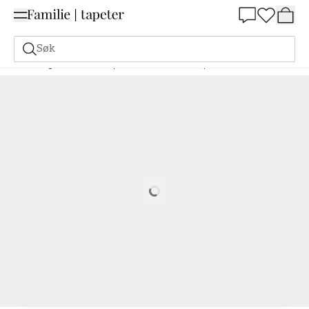
Summer Sale 30%
Søk
Maling
Bestill basert på NCS
Bestill basert på NCS
2040-Y40R
Loading…