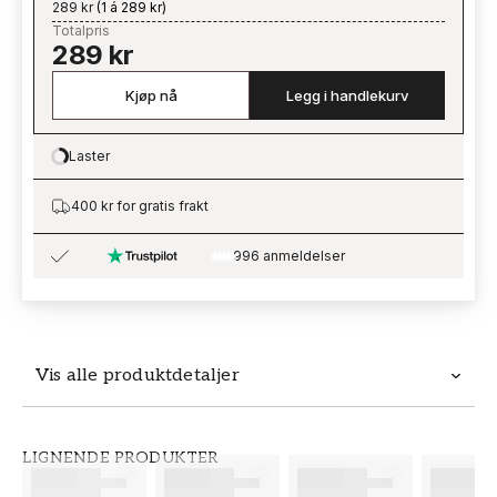
289 kr
(
1 á 289 kr
)
Totalpris
289 kr
Kjøp nå
Legg i handlekurv
Laster
Loading…
400 kr for gratis frakt
996 anmeldelser
Vis alle produktdetaljer
Produktdetaljer
LIGNENDE PRODUKTER
SKU
MERKEVARE