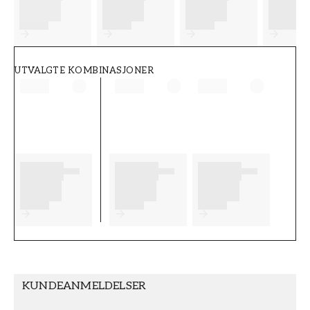
FT38-000-W0000
Wallpassion
UTVALGTE KOMBINASJONER
KUNDEANMELDELSER