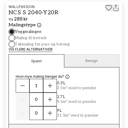
WALLPASSION
NCS S 2040-Y20R
289 kr
fra
Malingstype
Veggmalingen
Maling til treverk
Takmaling for puss og betong
VIS FLERE ALTERNATIVER
Beregn
Spann
Hvor mye maling trenger du?
0,9L
3.5m² med to pensler
2,7L
9.5m² med to pensler
9L
31.5m² med to pensler