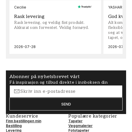
Cecilie
YASHAR
Rask levering
God kvalit
Rask levering, og veldig fint produkt.
Alt kom som 
Akkurat som forventet. Veldig fornøyd.
fleksible på 
seg at vi h
tapet, og bes
2026-07-28
2026-07-04
Abonner på nyhetsbrevet vårt
Få inspirasjon og tilbud direkte i innboksen din
SEND
Kundeservice
Populære kategorier
Finn bestillingen min
Tapeter
Bestilling
Veggmalerier
Levering
Fototapeter