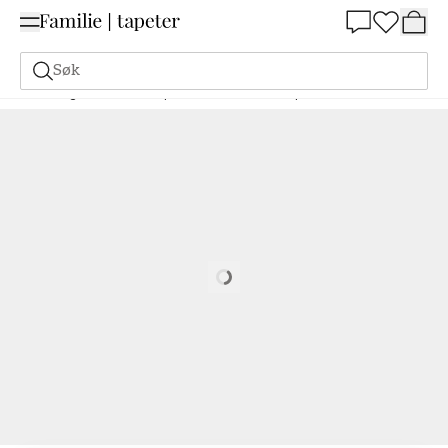
Summer Sale 30%
Søk
Maling
Bestill basert på NCS
Bestill basert på NCS
2040-Y20R
Loading…