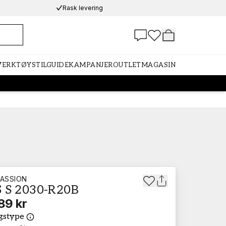
Rask levering
 VERKTØY
STILGUIDE
KAMPANJER
OUTLET
MAGASIN
ASSION
 S 2030-R20B
89 kr
gstype