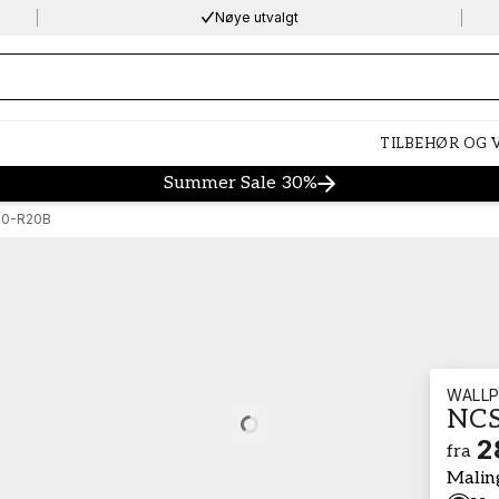
Nøye utvalgt
ng…
TILBEHØR OG
Summer Sale 30%
30-R20B
WALLP
NCS
Loading…
2
fra
Malin