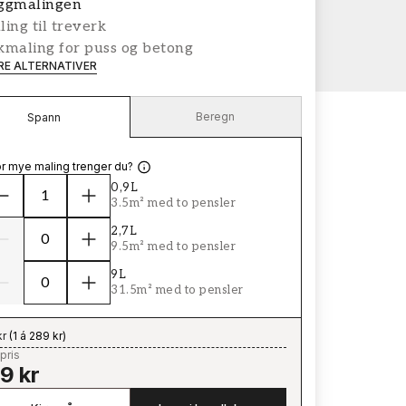
ggmalingen
ing til treverk
kmaling for puss og betong
ERE ALTERNATIVER
Beregn
Spann
r mye maling trenger du?
0,9L
3.5m² med to pensler
2,7L
9.5m² med to pensler
9L
31.5m² med to pensler
kr
(
1 á 289 kr
)
pris
9 kr