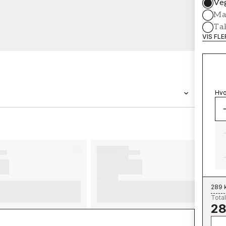
Ve
Mal
Ta
VIS FL
Hvo
MERKEVARE
Wallpassion
289 
Total
28