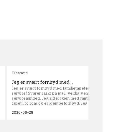
Elisabeth
Kar
Jeg er svært fornøyd med…
ta
Jeg er svært fornøyd med familietapeter. Maken til
tap
service! Svarer raskt på mail, veldig vennlige og
vel
serviceminded. Jeg sitter igjen med fantastisk fin
tapet i to rom og er kjempefornøyd. Jeg anbefaler
dem på det sterkeste.
2026-06-28
202