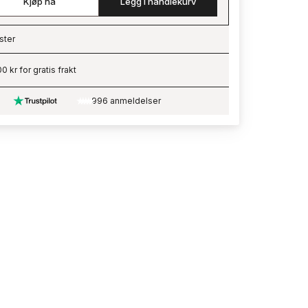
Kjøp nå
Legg i handlekurv
ster
ading…
0 kr for gratis frakt
996 anmeldelser