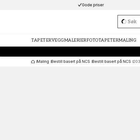
Gode priser
Loadi
TAPETER
VEGGMALERIER
FOTOTAPETER
MALING
Maling
Bestill basert på NCS
Bestill basert på NCS
20