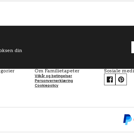
boksen din
gorier
Om Familietapeter
Sosiale med
Vilkår og betingelser
Personvernerklæring
Cookiepolicy