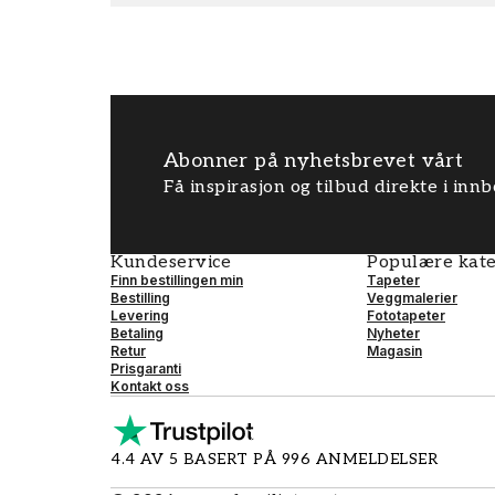
Abonner på nyhetsbrevet vårt
Få inspirasjon og tilbud direkte i inn
Kundeservice
Populære kate
Finn bestillingen min
Tapeter
Bestilling
Veggmalerier
Levering
Fototapeter
Betaling
Nyheter
Retur
Magasin
Prisgaranti
Kontakt oss
4.4 AV 5 BASERT PÅ 996 ANMELDELSER