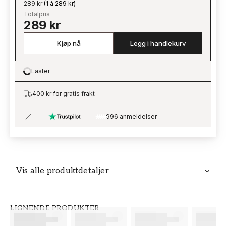
289 kr
(
1 á 289 kr
)
Totalpris
289 kr
Kjøp nå
Legg i handlekurv
Laster
Loading…
400 kr for gratis frakt
996 anmeldelser
Vis alle produktdetaljer
Produktdetaljer
LIGNENDE PRODUKTER
SKU
MERKEVARE