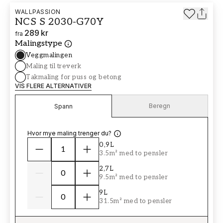
WALLPASSION
NCS S 2030-G70Y
289 kr
fra
Malingstype
Veggmalingen
Maling til treverk
Takmaling for puss og betong
VIS FLERE ALTERNATIVER
Beregn
Spann
Hvor mye maling trenger du?
0,9L
3.5m² med to pensler
2,7L
9.5m² med to pensler
9L
31.5m² med to pensler