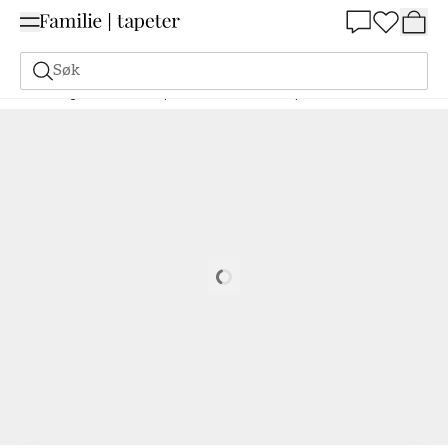
Summer Sale 30%
Søk
Maling
Bestill basert på NCS
Bestill basert på NCS
2030-G70Y
Loading…