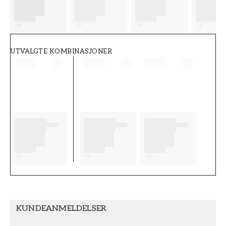
FT38-000-W0000
Wallpassion
UTVALGTE KOMBINASJONER
KUNDEANMELDELSER