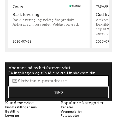
Cecilie
YASHAR
Rask levering
God kvalit
Rask levering, og veldig fint produkt.
Alt kom som 
Akkurat som forventet. Veldig fornøyd.
fleksible på 
seg at vi h
tapet, og bes
2026-07-28
2026-07-04
Abonner på nyhetsbrevet vårt
Få inspirasjon og tilbud direkte i innboksen din
SEND
Kundeservice
Populære kategorier
Finn bestillingen min
Tapeter
Bestilling
Veggmalerier
Levering
Fototapeter