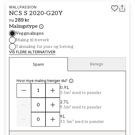
WALLPASSION
NCS S 2020-G20Y
289 kr
fra
Malingstype
Veggmalingen
Maling til treverk
Takmaling for puss og betong
VIS FLERE ALTERNATIVER
Beregn
Spann
Hvor mye maling trenger du?
0,9L
3.5m² med to pensler
2,7L
9.5m² med to pensler
9L
31.5m² med to pensler