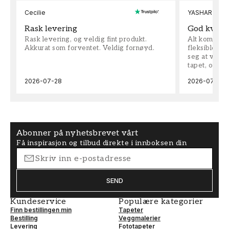
Cecilie
YASHAR
Rask levering
God kvalit
Rask levering, og veldig fint produkt.
Alt kom som 
Akkurat som forventet. Veldig fornøyd.
fleksible på 
seg at vi h
tapet, og bes
2026-07-28
2026-07-04
Abonner på nyhetsbrevet vårt
Få inspirasjon og tilbud direkte i innboksen din
SEND
Kundeservice
Populære kategorier
Finn bestillingen min
Tapeter
Bestilling
Veggmalerier
Levering
Fototapeter