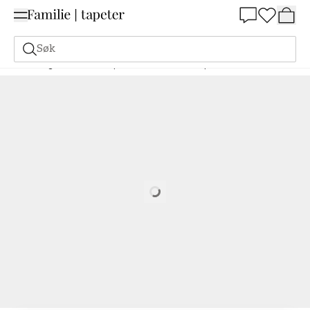
Summer Sale 30%
Søk
Maling
Bestill basert på NCS
Bestill basert på NCS
2020-G20Y
Loading…