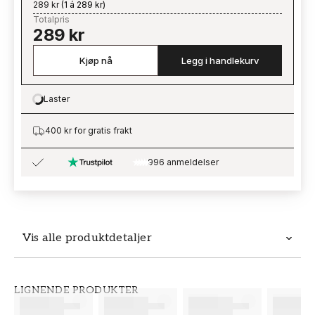
289 kr
(
1 á 289 kr
)
Totalpris
289 kr
Kjøp nå
Legg i handlekurv
Laster
Loading…
400 kr for gratis frakt
996 anmeldelser
Vis alle produktdetaljer
Produktdetaljer
LIGNENDE PRODUKTER
SKU
MERKEVARE