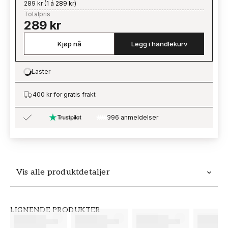
289 kr
(
1 á 289 kr
)
Totalpris
289 kr
Kjøp nå
Legg i handlekurv
Laster
Loading…
400 kr for gratis frakt
996 anmeldelser
Vis alle produktdetaljer
Produktdetaljer
LIGNENDE PRODUKTER
SKU
MERKEVARE