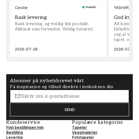
Cecilie
YASHAR
Rask levering
God kvalit
Rask levering, og veldig fint produkt.
Alt kom som 
Akkurat som forventet. Veldig fornøyd.
fleksible på 
seg at vi h
tapet, og bes
2026-07-28
2026-07-04
Abonner på nyhetsbrevet vårt
Få inspirasjon og tilbud direkte i innboksen din
SEND
Kundeservice
Populære kategorier
Finn bestillingen min
Tapeter
Bestilling
Veggmalerier
Levering
Fototapeter