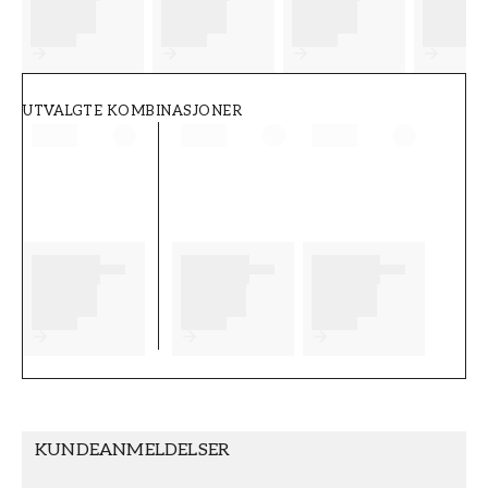
FT38-000-W0000
Wallpassion
UTVALGTE KOMBINASJONER
KUNDEANMELDELSER