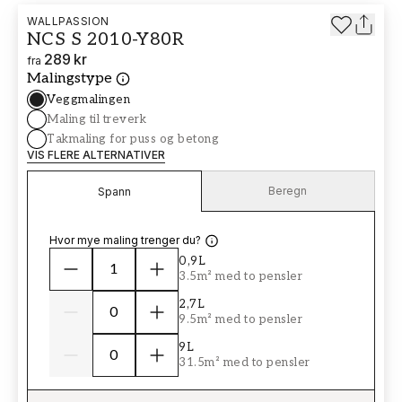
WALLPASSION
NCS S 2010-Y80R
289 kr
fra
Malingstype
Veggmalingen
Maling til treverk
Takmaling for puss og betong
VIS FLERE ALTERNATIVER
Beregn
Spann
Hvor mye maling trenger du?
0,9L
3.5m² med to pensler
2,7L
9.5m² med to pensler
9L
31.5m² med to pensler