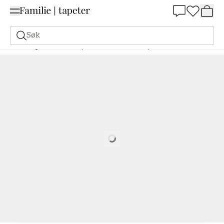
Summer Sale 30%
Søk
Maling
Bestill basert på NCS
Bestill basert på NCS
2010-Y80R
Loading…