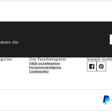
boksen din
gorier
Om Familietapeter
Sosiale med
Vilkår og betingelser
Personvernerklæring
Cookiepolicy