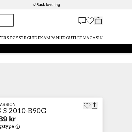
Rask levering
 VERKTØY
STILGUIDE
KAMPANJER
OUTLET
MAGASIN
ASSION
 S 2010-B90G
89 kr
gstype