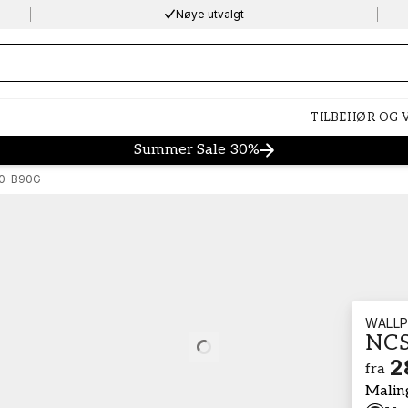
Nøye utvalgt
ng…
TILBEHØR OG
Summer Sale 30%
0-B90G
WALLP
NCS
Loading…
2
fra
Malin