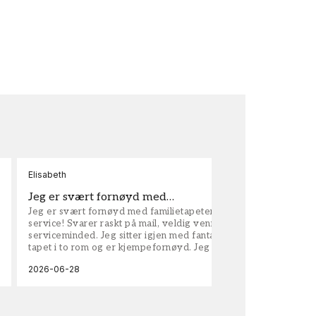
Elisabeth
Kar
Jeg er svært fornøyd med…
ta
Jeg er svært fornøyd med familietapeter. Maken til
tap
service! Svarer raskt på mail, veldig vennlige og
vel
serviceminded. Jeg sitter igjen med fantastisk fin
tapet i to rom og er kjempefornøyd. Jeg anbefaler
dem på det sterkeste.
2026-06-28
202