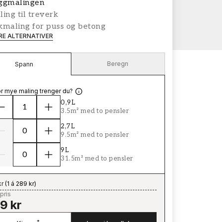
ggmalingen
ing til treverk
kmaling for puss og betong
ERE ALTERNATIVER
Beregn
Spann
r mye maling trenger du?
0,9L
3.5m² med to pensler
2,7L
9.5m² med to pensler
9L
31.5m² med to pensler
kr
(
1 á 289 kr
)
pris
9 kr