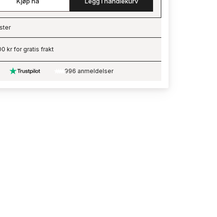
Kjøp nå
Legg i handlekurv
ster
ading…
0 kr for gratis frakt
996 anmeldelser