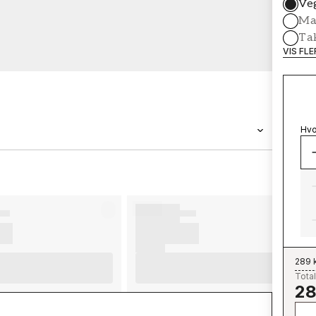
Ve
Mal
Ta
VIS FL
Hvo
MERKEVARE
Wallpassion
289 
Total
28