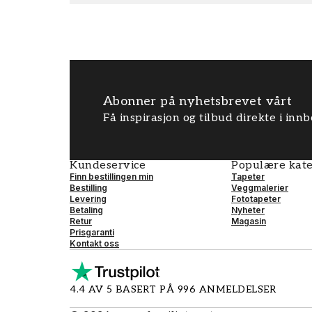
Abonner på nyhetsbrevet vårt
Få inspirasjon og tilbud direkte i inn
Kundeservice
Populære kate
Finn bestillingen min
Tapeter
Bestilling
Veggmalerier
Levering
Fototapeter
Betaling
Nyheter
Retur
Magasin
Prisgaranti
Kontakt oss
4.4 AV 5 BASERT PÅ 996 ANMELDELSER