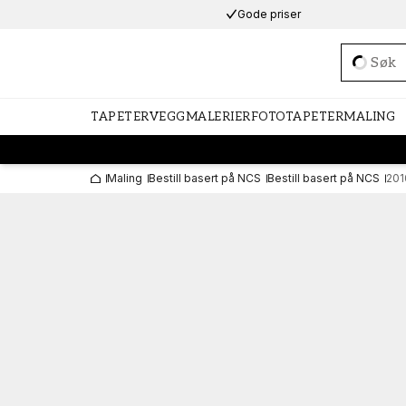
Gode priser
Loadi
TAPETER
VEGGMALERIER
FOTOTAPETER
MALING
Maling
Bestill basert på NCS
Bestill basert på NCS
201