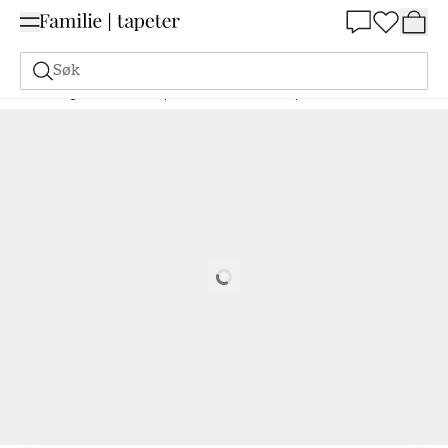
Summer Sale 30%
Søk
Maling
Bestill basert på NCS
Bestill basert på NCS
2010-B
Loading…