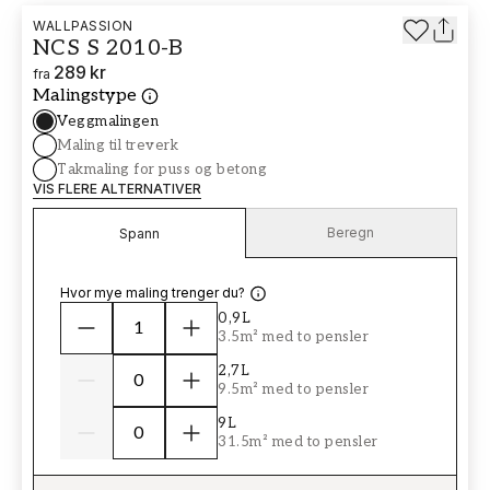
WALLPASSION
NCS S 2010-B
289 kr
fra
Malingstype
Veggmalingen
Maling til treverk
Takmaling for puss og betong
VIS FLERE ALTERNATIVER
Beregn
Spann
Hvor mye maling trenger du?
0,9L
3.5m² med to pensler
2,7L
9.5m² med to pensler
9L
31.5m² med to pensler