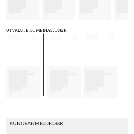
FT38-000-W0000
Wallpassion
UTVALGTE KOMBINASJONER
KUNDEANMELDELSER