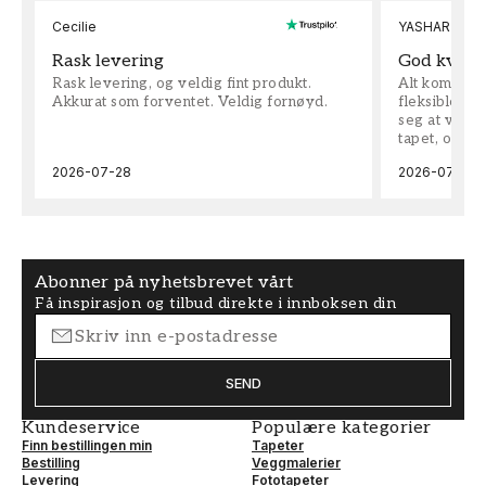
Cecilie
YASHAR
Rask levering
God kvalit
Rask levering, og veldig fint produkt.
Alt kom som 
Akkurat som forventet. Veldig fornøyd.
fleksible på 
seg at vi h
tapet, og bes
2026-07-28
2026-07-04
Abonner på nyhetsbrevet vårt
Få inspirasjon og tilbud direkte i innboksen din
SEND
Kundeservice
Populære kategorier
Finn bestillingen min
Tapeter
Bestilling
Veggmalerier
Levering
Fototapeter