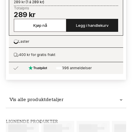
289 kr
(
1 á 289 kr
)
Totalpris
289 kr
Kjøp nå
Legg i handlekurv
Laster
Loading…
400 kr for gratis frakt
996 anmeldelser
Vis alle produktdetaljer
Produktdetaljer
LIGNENDE PRODUKTER
SKU
MERKEVARE