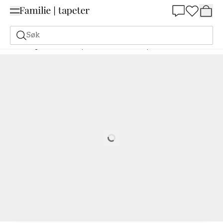
Summer Sale 30%
Søk
Maling
Bestill basert på NCS
Bestill basert på NCS
2002-R50B
Loading…