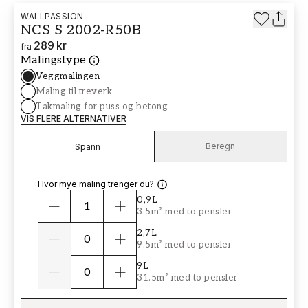
WALLPASSION
NCS S 2002-R50B
289 kr
fra
Malingstype
Veggmalingen
Maling til treverk
Takmaling for puss og betong
VIS FLERE ALTERNATIVER
Beregn
Spann
Hvor mye maling trenger du?
0,9L
3.5m² med to pensler
2,7L
9.5m² med to pensler
9L
31.5m² med to pensler