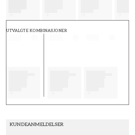
FT38-000-W0000
Wallpassion
UTVALGTE KOMBINASJONER
KUNDEANMELDELSER