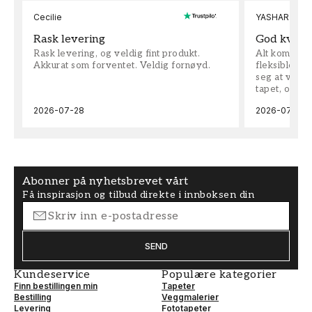
Cecilie
YASHAR
Rask levering
God kvalit
Rask levering, og veldig fint produkt.
Alt kom som 
Akkurat som forventet. Veldig fornøyd.
fleksible på 
seg at vi h
tapet, og bes
2026-07-28
2026-07-04
Abonner på nyhetsbrevet vårt
Få inspirasjon og tilbud direkte i innboksen din
SEND
Kundeservice
Populære kategorier
Finn bestillingen min
Tapeter
Bestilling
Veggmalerier
Levering
Fototapeter