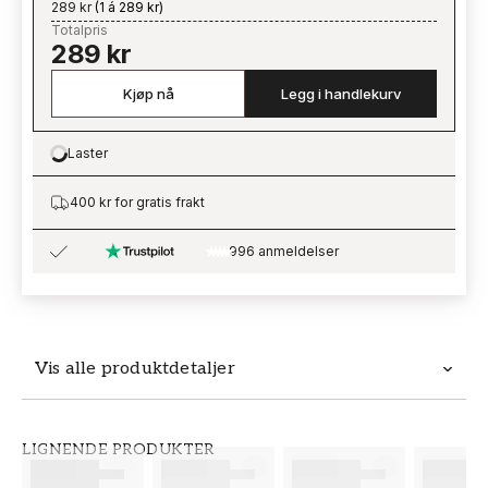
289 kr
(
1 á 289 kr
)
Totalpris
289 kr
Kjøp nå
Legg i handlekurv
Laster
Loading…
400 kr for gratis frakt
996 anmeldelser
Vis alle produktdetaljer
Produktdetaljer
LIGNENDE PRODUKTER
SKU
MERKEVARE