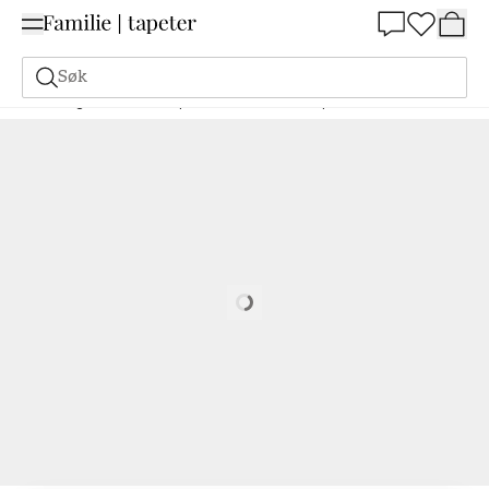
Summer Sale 30%
Søk
Maling
Bestill basert på NCS
Bestill basert på NCS
2000-N
Loading…