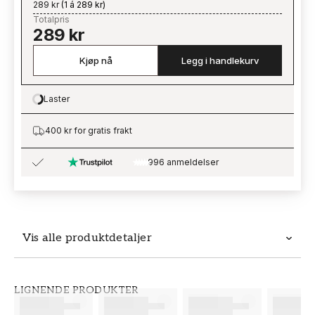
289 kr
(
1 á 289 kr
)
Totalpris
289 kr
Kjøp nå
Legg i handlekurv
Laster
Loading…
400 kr for gratis frakt
996 anmeldelser
Vis alle produktdetaljer
Produktdetaljer
LIGNENDE PRODUKTER
SKU
MERKEVARE