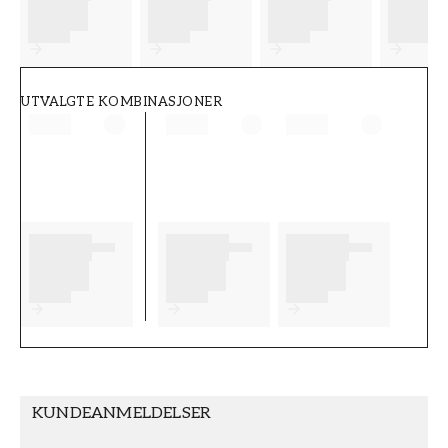
FT38-000-W0000
Wallpassion
UTVALGTE KOMBINASJONER
KUNDEANMELDELSER