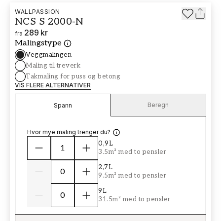
WALLPASSION
NCS S 2000-N
289 kr
fra
Malingstype
Veggmalingen
Maling til treverk
Takmaling for puss og betong
VIS FLERE ALTERNATIVER
Beregn
Spann
Hvor mye maling trenger du?
0,9L
3.5m² med to pensler
2,7L
9.5m² med to pensler
9L
31.5m² med to pensler