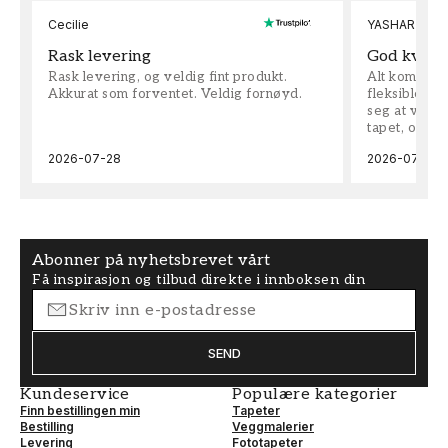
Cecilie
YASHAR
Rask levering
God kvalit
Rask levering, og veldig fint produkt.
Alt kom som 
Akkurat som forventet. Veldig fornøyd.
fleksible på 
seg at vi h
tapet, og bes
2026-07-28
2026-07-04
Abonner på nyhetsbrevet vårt
Få inspirasjon og tilbud direkte i innboksen din
SEND
Kundeservice
Populære kategorier
Finn bestillingen min
Tapeter
Bestilling
Veggmalerier
Levering
Fototapeter