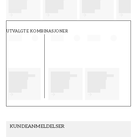
FT38-000-W0000
Wallpassion
UTVALGTE KOMBINASJONER
KUNDEANMELDELSER