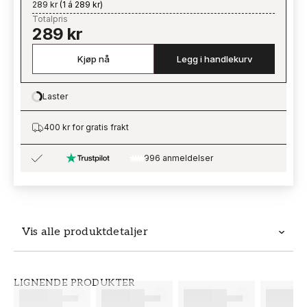
289 kr
(
1 á 289 kr
)
Totalpris
289 kr
Kjøp nå
Legg i handlekurv
Laster
Loading…
400 kr for gratis frakt
996 anmeldelser
Vis alle produktdetaljer
Produktdetaljer
LIGNENDE PRODUKTER
SKU
MERKEVARE