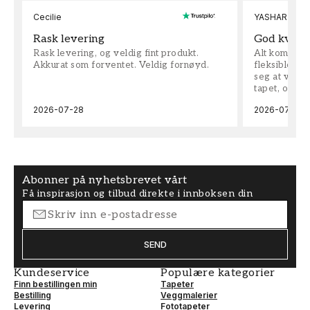
Cecilie
YASHAR
Rask levering
God kvalit
Rask levering, og veldig fint produkt.
Alt kom som 
Akkurat som forventet. Veldig fornøyd.
fleksible på 
seg at vi h
tapet, og bes
2026-07-28
2026-07-04
Abonner på nyhetsbrevet vårt
Få inspirasjon og tilbud direkte i innboksen din
SEND
Kundeservice
Populære kategorier
Finn bestillingen min
Tapeter
Bestilling
Veggmalerier
Levering
Fototapeter