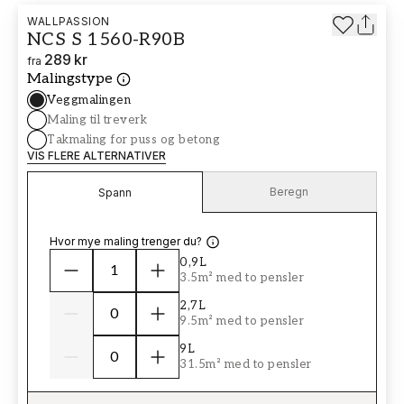
WALLPASSION
NCS S 1560-R90B
289 kr
fra
Malingstype
Veggmalingen
Maling til treverk
Takmaling for puss og betong
VIS FLERE ALTERNATIVER
Beregn
Spann
Hvor mye maling trenger du?
0,9L
3.5m² med to pensler
2,7L
9.5m² med to pensler
9L
31.5m² med to pensler