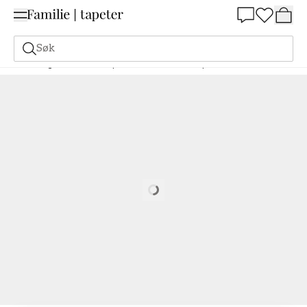
Summer Sale 30%
Søk
Maling
Bestill basert på NCS
Bestill basert på NCS
1560-R90B
Loading…