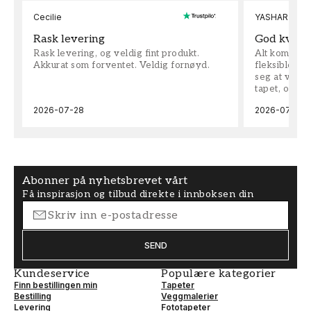
Cecilie
YASHAR
Rask levering
God kvalit
Rask levering, og veldig fint produkt.
Alt kom som 
Akkurat som forventet. Veldig fornøyd.
fleksible på 
seg at vi h
tapet, og bes
2026-07-28
2026-07-04
Abonner på nyhetsbrevet vårt
Få inspirasjon og tilbud direkte i innboksen din
SEND
Kundeservice
Populære kategorier
Finn bestillingen min
Tapeter
Bestilling
Veggmalerier
Levering
Fototapeter