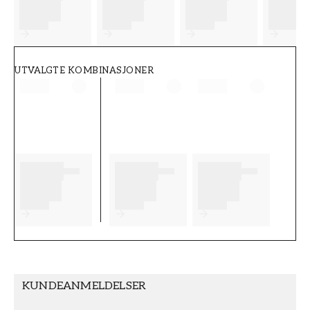
FT38-000-W0000
Wallpassion
UTVALGTE KOMBINASJONER
KUNDEANMELDELSER