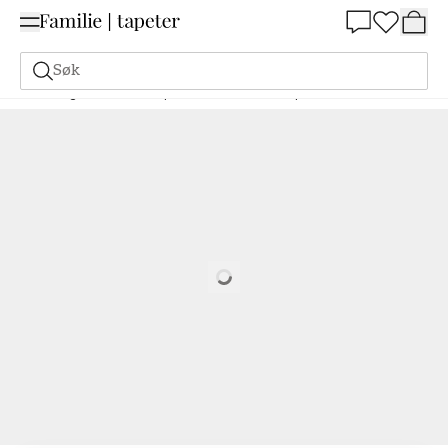
Summer Sale 30%
Søk
Maling
Bestill basert på NCS
Bestill basert på NCS
1550-R80B
Loading…