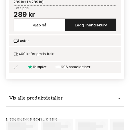
289 kr
(
1 á 289 kr
)
Totalpris
289 kr
Kjøp nå
Legg i handlekurv
Laster
Loading…
400 kr for gratis frakt
996 anmeldelser
Vis alle produktdetaljer
Produktdetaljer
LIGNENDE PRODUKTER
SKU
MERKEVARE