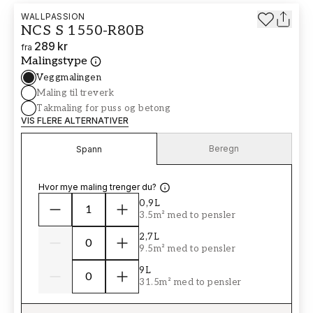
WALLPASSION
NCS S 1550-R80B
289 kr
fra
Malingstype
Veggmalingen
Maling til treverk
Takmaling for puss og betong
VIS FLERE ALTERNATIVER
Beregn
Spann
Hvor mye maling trenger du?
0,9L
3.5m² med to pensler
2,7L
9.5m² med to pensler
9L
31.5m² med to pensler