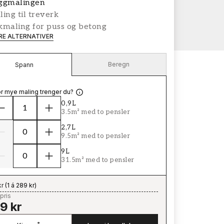
ggmalingen
ing til treverk
kmaling for puss og betong
ERE ALTERNATIVER
Beregn
Spann
r mye maling trenger du?
0,9L
3.5m² med to pensler
2,7L
9.5m² med to pensler
9L
31.5m² med to pensler
kr
(
1 á 289 kr
)
pris
9 kr