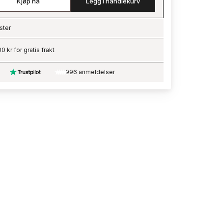
Kjøp nå
Legg i handlekurv
ster
ading…
0 kr for gratis frakt
996 anmeldelser