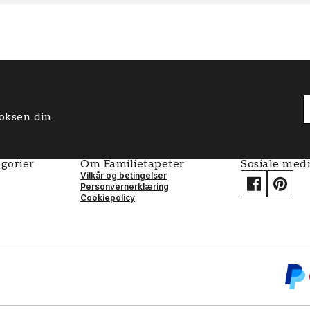
boksen din
gorier
Om Familietapeter
Sosiale med
Vilkår og betingelser
Personvernerklæring
Cookiepolicy