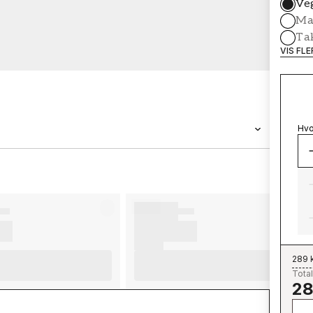
Ve
Mal
Ta
VIS FL
Hvo
MERKEVARE
Wallpassion
289 
Total
28