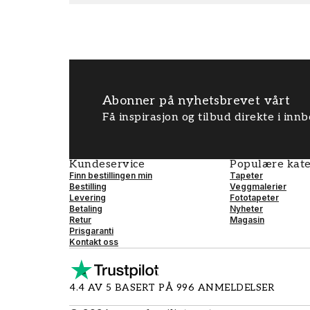
Abonner på nyhetsbrevet vårt
Få inspirasjon og tilbud direkte i inn
Kundeservice
Populære kate
Finn bestillingen min
Tapeter
Bestilling
Veggmalerier
Levering
Fototapeter
Betaling
Nyheter
Retur
Magasin
Prisgaranti
Kontakt oss
4.4 AV 5 BASERT PÅ 996 ANMELDELSER