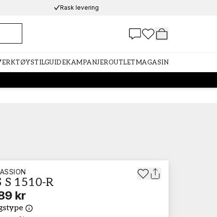
Rask levering
 VERKTØY
STILGUIDE
KAMPANJER
OUTLET
MAGASIN
ASSION
 S 1510-R
89 kr
gstype