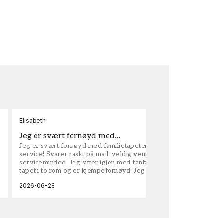
Elisabeth
Kar
Jeg er svært fornøyd med…
ta
Jeg er svært fornøyd med familietapeter. Maken til
tap
service! Svarer raskt på mail, veldig vennlige og
vel
serviceminded. Jeg sitter igjen med fantastisk fin
tapet i to rom og er kjempefornøyd. Jeg anbefaler
dem på det sterkeste.
2026-06-28
202