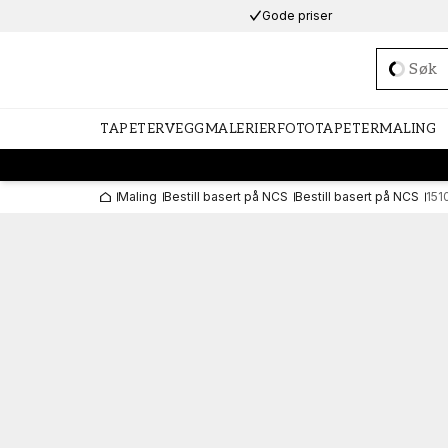
Gode priser
Loadi
TAPETER
VEGGMALERIER
FOTOTAPETER
MALING
Maling
Bestill basert på NCS
Bestill basert på NCS
151