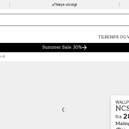
Nøye utvalgt
ng…
TILBEHØR OG
Summer Sale 30%
0-R
WALLP
NCS
Loading…
2
fra
Malin