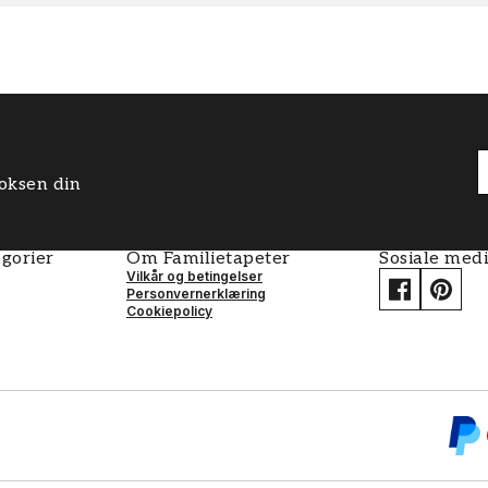
boksen din
gorier
Om Familietapeter
Sosiale med
Vilkår og betingelser
Personvernerklæring
Cookiepolicy