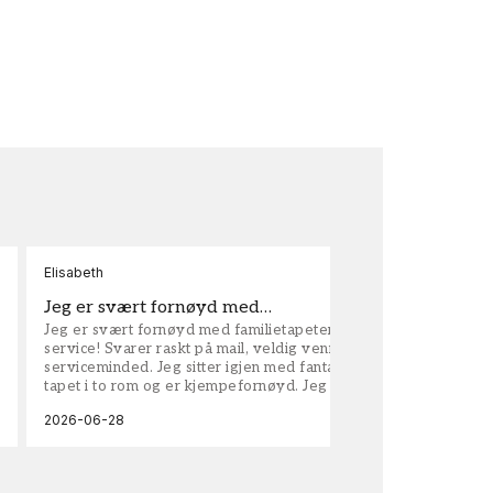
Elisabeth
Kar
Jeg er svært fornøyd med…
ta
Jeg er svært fornøyd med familietapeter. Maken til
tap
service! Svarer raskt på mail, veldig vennlige og
vel
serviceminded. Jeg sitter igjen med fantastisk fin
tapet i to rom og er kjempefornøyd. Jeg anbefaler
dem på det sterkeste.
2026-06-28
202