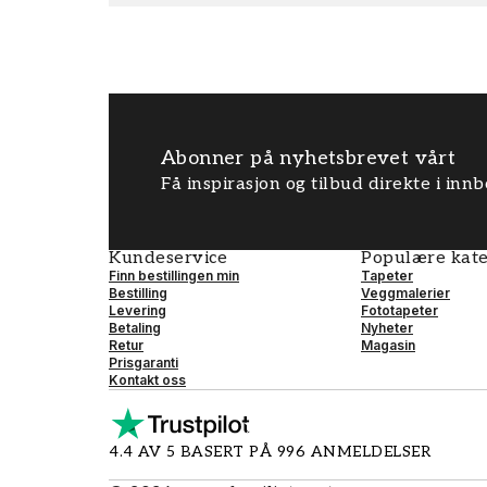
Abonner på nyhetsbrevet vårt
Få inspirasjon og tilbud direkte i inn
Kundeservice
Populære kate
Finn bestillingen min
Tapeter
Bestilling
Veggmalerier
Levering
Fototapeter
Betaling
Nyheter
Retur
Magasin
Prisgaranti
Kontakt oss
4.4 AV 5 BASERT PÅ 996 ANMELDELSER