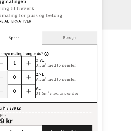
ggmalingen
ing til treverk
kmaling for puss og betong
ERE ALTERNATIVER
Beregn
Spann
r mye maling trenger du?
0,9L
3.5m² med to pensler
2,7L
9.5m² med to pensler
9L
31.5m² med to pensler
kr
(
1 á 289 kr
)
pris
9 kr