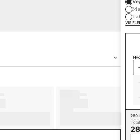
Ve
Mal
Ta
VIS FL
Hvo
MERKEVARE
Wallpassion
289 
Total
28