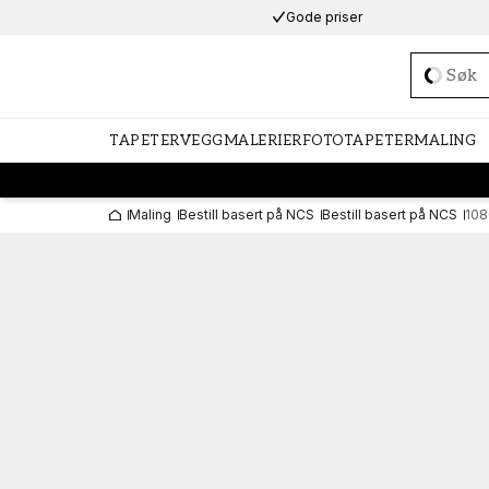
Gode priser
Loadi
TAPETER
VEGGMALERIER
FOTOTAPETER
MALING
Maling
Bestill basert på NCS
Bestill basert på NCS
108