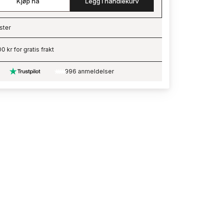
Kjøp nå
Legg i handlekurv
ster
ading…
0 kr for gratis frakt
996 anmeldelser