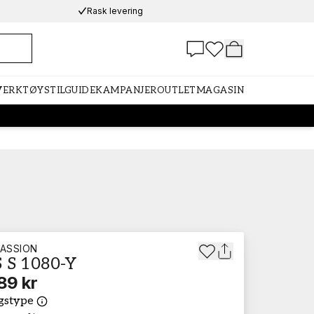
Rask levering
 VERKTØY
STILGUIDE
KAMPANJER
OUTLET
MAGASIN
ASSION
 S 1080-Y
89 kr
gstype