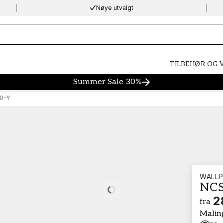
Nøye utvalgt
ng…
TILBEHØR OG
Summer Sale 30%
0-Y
WALLP
NCS
Loading…
2
fra
Malin