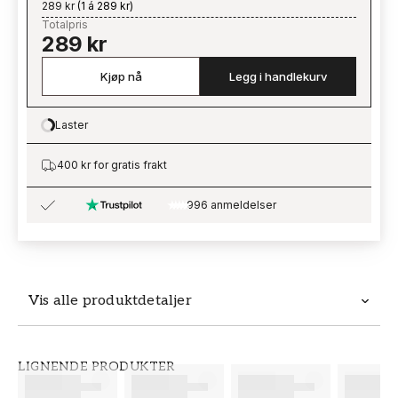
289 kr
(
1 á 289 kr
)
Totalpris
289 kr
Kjøp nå
Legg i handlekurv
Laster
Loading…
400 kr for gratis frakt
996 anmeldelser
Vis alle produktdetaljer
Produktdetaljer
LIGNENDE PRODUKTER
SKU
MERKEVARE