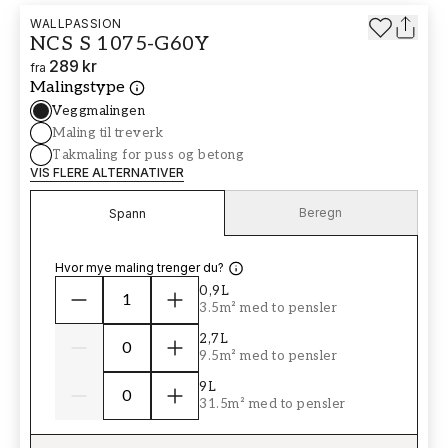
WALLPASSION
NCS S 1075-G60Y
289 kr
fra
Malingstype
Veggmalingen
Maling til treverk
Takmaling for puss og betong
VIS FLERE ALTERNATIVER
Beregn
Spann
Hvor mye maling trenger du?
0,9L
3.5m² med to pensler
2,7L
9.5m² med to pensler
9L
31.5m² med to pensler