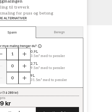
ggmalingen
ing til treverk
kmaling for puss og betong
ERE ALTERNATIVER
Beregn
Spann
r mye maling trenger du?
0,9L
3.5m² med to pensler
2,7L
9.5m² med to pensler
9L
31.5m² med to pensler
kr
(
1 á 289 kr
)
pris
9 kr