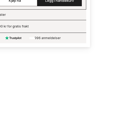
Kjøp nå
Legg i handlekurv
ster
ading…
0 kr for gratis frakt
996 anmeldelser