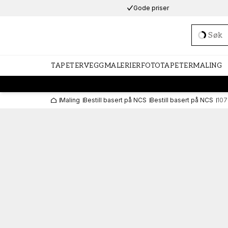
Gode priser
Loadi
TAPETER
VEGGMALERIER
FOTOTAPETER
MALING
Maling
Bestill basert på NCS
Bestill basert på NCS
107