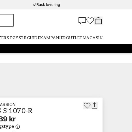
Rask levering
 VERKTØY
STILGUIDE
KAMPANJER
OUTLET
MAGASIN
ASSION
 S 1070-R
89 kr
gstype