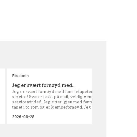
Elisabeth
Kar
Jeg er svært fornøyd med…
ta
Jeg er svært fornøyd med familietapeter. Maken til
tap
service! Svarer raskt på mail, veldig vennlige og
vel
serviceminded. Jeg sitter igjen med fantastisk fin
tapet i to rom og er kjempefornøyd. Jeg anbefaler
dem på det sterkeste.
2026-06-28
202