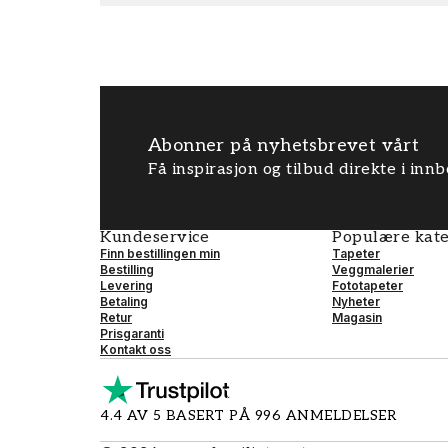
Abonner på nyhetsbrevet vårt
Få inspirasjon og tilbud direkte i inn
Kundeservice
Populære kate
Finn bestillingen min
Tapeter
Bestilling
Veggmalerier
Levering
Fototapeter
Betaling
Nyheter
Retur
Magasin
Prisgaranti
Kontakt oss
4.4 AV 5 BASERT PÅ 996 ANMELDELSER