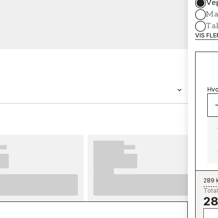
Ve
Mal
Ta
VIS FL
Hvo
MERKEVARE
Wallpassion
289 
Total
28