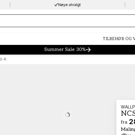
Nøye utvalgt
ng…
TILBEHØR OG
Summer Sale 30%
0-R
WALLP
NCS
Loading…
2
fra
Malin