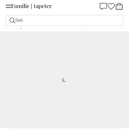
Summer Sale 30%
Søk
Maling
Bestill basert på NCS
Bestill basert på NCS
1050-Y50R
Loading…