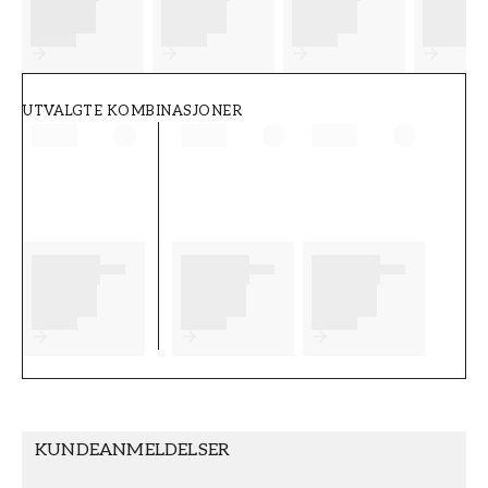
FT38-000-W0000
Wallpassion
UTVALGTE KOMBINASJONER
KUNDEANMELDELSER