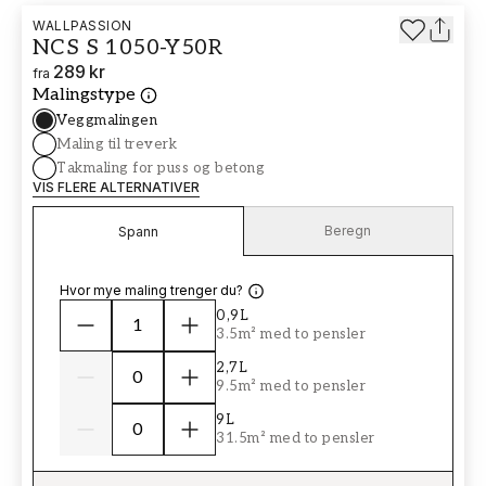
WALLPASSION
NCS S 1050-Y50R
289 kr
fra
Malingstype
Veggmalingen
Maling til treverk
Takmaling for puss og betong
VIS FLERE ALTERNATIVER
Beregn
Spann
Hvor mye maling trenger du?
0,9L
3.5m² med to pensler
2,7L
9.5m² med to pensler
9L
31.5m² med to pensler