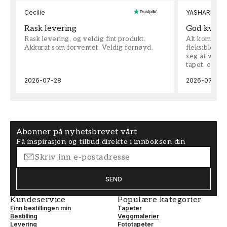
Cecilie
YASHAR
Rask levering
God kvalit
Rask levering, og veldig fint produkt.
Alt kom som 
Akkurat som forventet. Veldig fornøyd.
fleksible på 
seg at vi h
tapet, og bes
2026-07-28
2026-07-04
Abonner på nyhetsbrevet vårt
Få inspirasjon og tilbud direkte i innboksen din
SEND
Kundeservice
Populære kategorier
Finn bestillingen min
Tapeter
Bestilling
Veggmalerier
Levering
Fototapeter