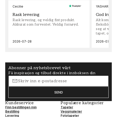
Cecilie
YASHAR
Rask levering
God kvalit
Rask levering, og veldig fint produkt.
Alt kom som 
Akkurat som forventet. Veldig fornøyd.
fleksible på 
seg at vi h
tapet, og bes
2026-07-28
2026-07-04
Abonner på nyhetsbrevet vårt
Få inspirasjon og tilbud direkte i innboksen din
SEND
Kundeservice
Populære kategorier
Finn bestillingen min
Tapeter
Bestilling
Veggmalerier
Levering
Fototapeter