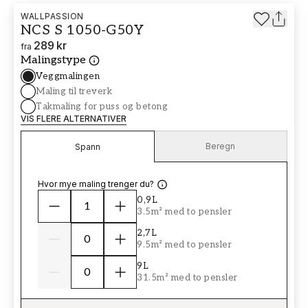
WALLPASSION
NCS S 1050-G50Y
289 kr
fra
Malingstype
Veggmalingen
Maling til treverk
Takmaling for puss og betong
VIS FLERE ALTERNATIVER
Beregn
Spann
Hvor mye maling trenger du?
0,9L
3.5m² med to pensler
2,7L
9.5m² med to pensler
9L
31.5m² med to pensler