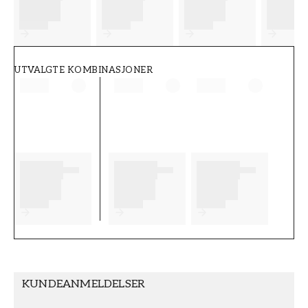
FT38-000-W0000
Wallpassion
UTVALGTE KOMBINASJONER
KUNDEANMELDELSER