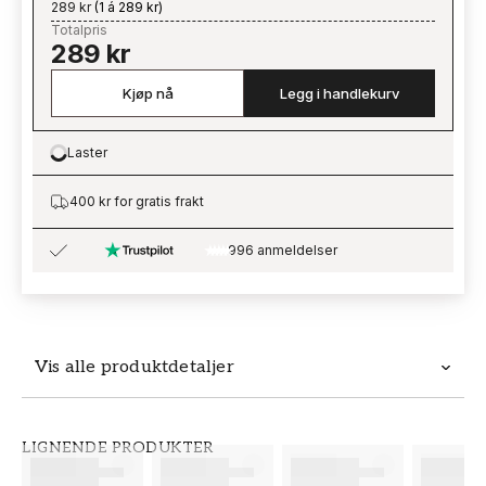
289 kr
(
1 á 289 kr
)
Totalpris
289 kr
Kjøp nå
Legg i handlekurv
Laster
Loading…
400 kr for gratis frakt
996 anmeldelser
Vis alle produktdetaljer
Produktdetaljer
LIGNENDE PRODUKTER
SKU
MERKEVARE