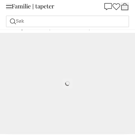
Summer Sale 30%
Søk
Maling
Bestill basert på NCS
Bestill basert på NCS
1050-G50Y
Loading…