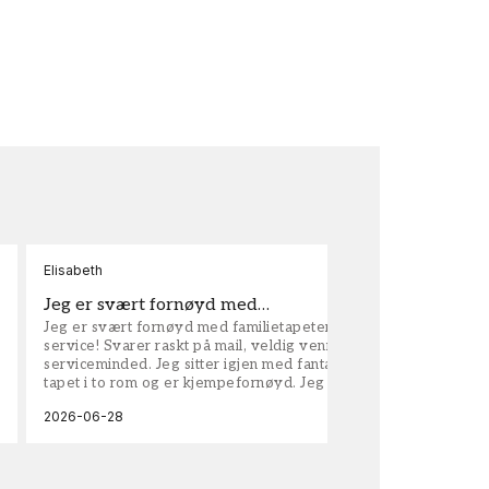
Elisabeth
Kar
Jeg er svært fornøyd med…
ta
Jeg er svært fornøyd med familietapeter. Maken til
tap
service! Svarer raskt på mail, veldig vennlige og
vel
serviceminded. Jeg sitter igjen med fantastisk fin
tapet i to rom og er kjempefornøyd. Jeg anbefaler
dem på det sterkeste.
2026-06-28
202