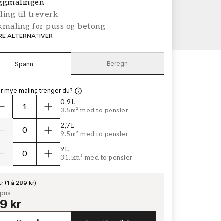
ggmalingen
ing til treverk
kmaling for puss og betong
ERE ALTERNATIVER
Beregn
Spann
r mye maling trenger du?
0,9L
3.5m² med to pensler
2,7L
9.5m² med to pensler
9L
31.5m² med to pensler
kr
(
1 á 289 kr
)
pris
9 kr