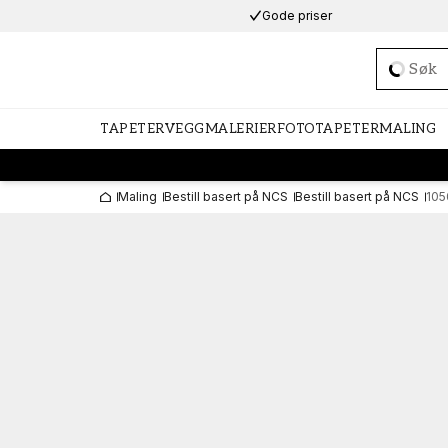
Gode priser
Loadi
TAPETER
VEGGMALERIER
FOTOTAPETER
MALING
Maling
Bestill basert på NCS
Bestill basert på NCS
105