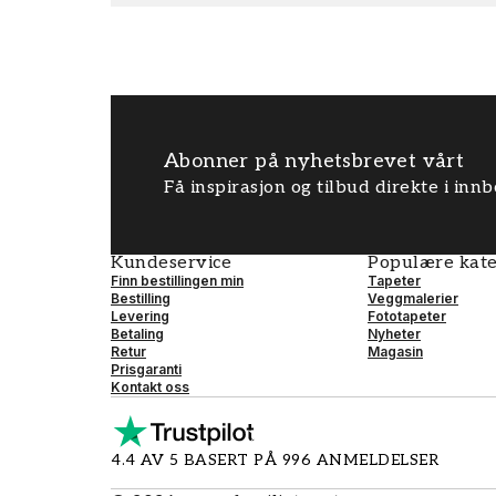
Abonner på nyhetsbrevet vårt
Få inspirasjon og tilbud direkte i inn
Kundeservice
Populære kate
Finn bestillingen min
Tapeter
Bestilling
Veggmalerier
Levering
Fototapeter
Betaling
Nyheter
Retur
Magasin
Prisgaranti
Kontakt oss
4.4 AV 5 BASERT PÅ 996 ANMELDELSER