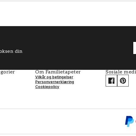
boksen din
gorier
Om Familietapeter
Sosiale med
Vilkår og betingelser
Personvernerklæring
Cookiepolicy