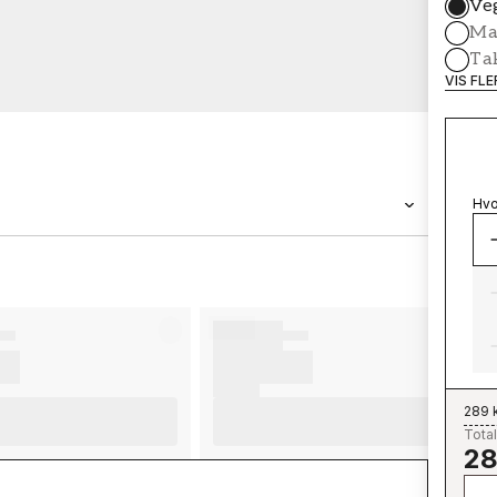
Ve
Mal
Ta
VIS FL
Hvo
MERKEVARE
Wallpassion
289 
Total
28