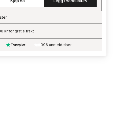
Kjøp nå
Legg i handlekurv
ster
ading…
0 kr for gratis frakt
996 anmeldelser