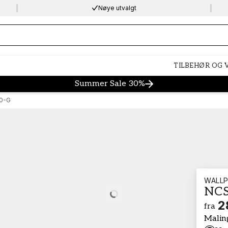
Nøye utvalgt
ng…
TILBEHØR OG
Summer Sale 30%
0-G
WALLP
NCS
Loading…
2
fra
Malin