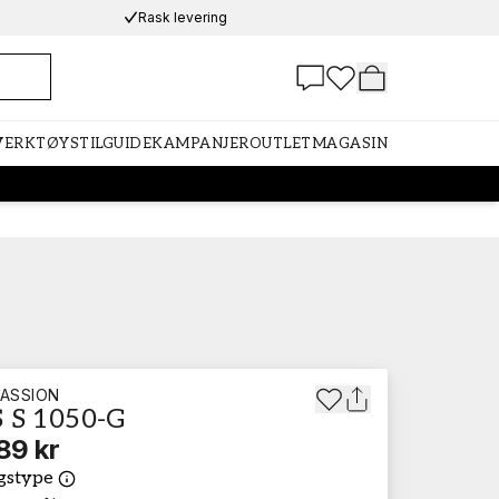
Rask levering
 VERKTØY
STILGUIDE
KAMPANJER
OUTLET
MAGASIN
ASSION
 S 1050-G
89 kr
gstype