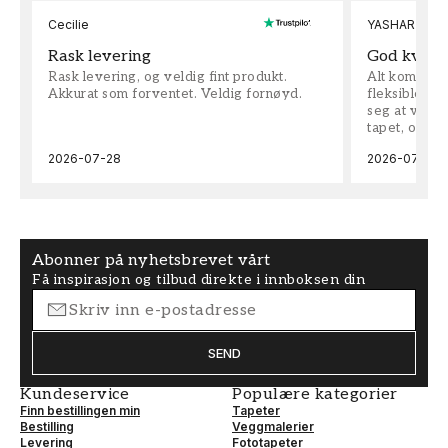
Cecilie
YASHAR
Rask levering
God kvalit
Rask levering, og veldig fint produkt.
Alt kom som 
Akkurat som forventet. Veldig fornøyd.
fleksible på 
seg at vi h
tapet, og bes
2026-07-28
2026-07-04
Abonner på nyhetsbrevet vårt
Få inspirasjon og tilbud direkte i innboksen din
SEND
Kundeservice
Populære kategorier
Finn bestillingen min
Tapeter
Bestilling
Veggmalerier
Levering
Fototapeter