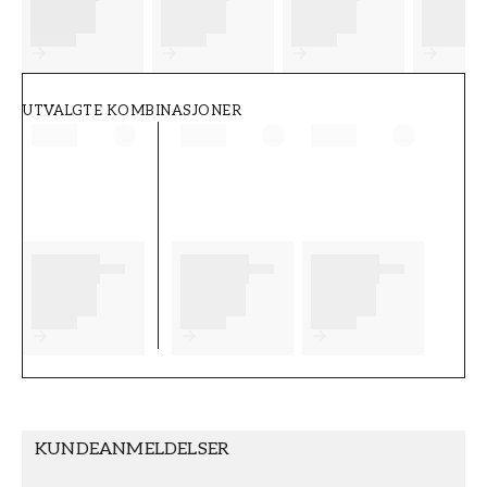
FT38-000-W0000
Wallpassion
UTVALGTE KOMBINASJONER
KUNDEANMELDELSER