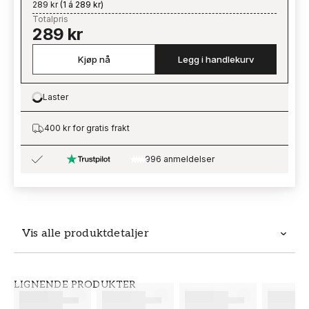
289 kr
(
1 á 289 kr
)
Totalpris
289 kr
Kjøp nå
Legg i handlekurv
Laster
Loading…
400 kr for gratis frakt
996 anmeldelser
Vis alle produktdetaljer
Produktdetaljer
LIGNENDE PRODUKTER
SKU
MERKEVARE