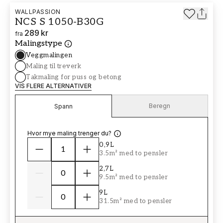
WALLPASSION
NCS S 1050-B30G
289 kr
fra
Malingstype
Veggmalingen
Maling til treverk
Takmaling for puss og betong
VIS FLERE ALTERNATIVER
Beregn
Spann
Hvor mye maling trenger du?
0,9L
3.5m² med to pensler
2,7L
9.5m² med to pensler
9L
31.5m² med to pensler