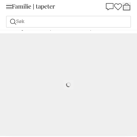
Summer Sale 30%
Søk
Maling
Bestill basert på NCS
Bestill basert på NCS
1050-B30G
Loading…