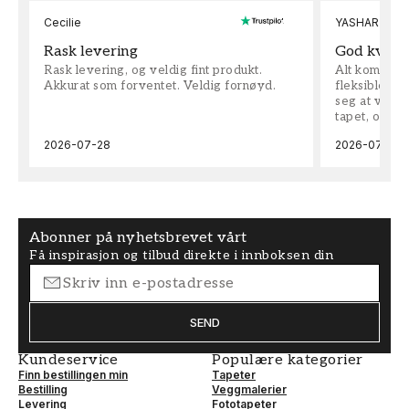
Cecilie
YASHAR
Rask levering
God kvalit
Rask levering, og veldig fint produkt.
Alt kom som 
Akkurat som forventet. Veldig fornøyd.
fleksible på 
seg at vi h
tapet, og bes
2026-07-28
2026-07-04
Abonner på nyhetsbrevet vårt
Få inspirasjon og tilbud direkte i innboksen din
SEND
Kundeservice
Populære kategorier
Finn bestillingen min
Tapeter
Bestilling
Veggmalerier
Levering
Fototapeter