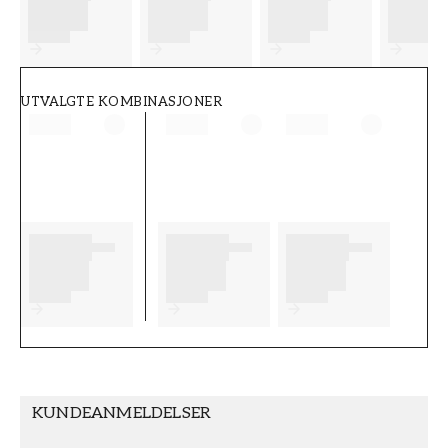
FT38-000-W0000
Wallpassion
UTVALGTE KOMBINASJONER
KUNDEANMELDELSER