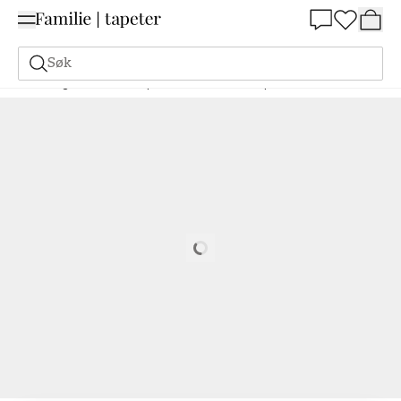
Summer Sale 30%
Søk
Maling
Bestill basert på NCS
Bestill basert på NCS
1030-R70B
Loading…