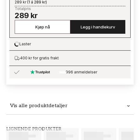
289 kr
(
1 á 289 kr
)
Totalpris
289 kr
Kjøp nå
Legg i handlekurv
Laster
Loading…
400 kr for gratis frakt
996 anmeldelser
Vis alle produktdetaljer
Produktdetaljer
LIGNENDE PRODUKTER
SKU
MERKEVARE