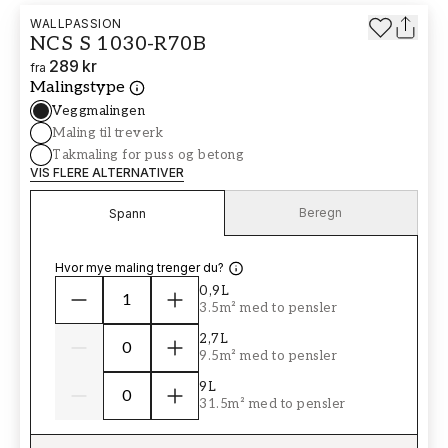
WALLPASSION
NCS S 1030-R70B
289 kr
fra
Malingstype
Veggmalingen
Maling til treverk
Takmaling for puss og betong
VIS FLERE ALTERNATIVER
Beregn
Spann
Hvor mye maling trenger du?
0,9L
3.5m² med to pensler
2,7L
9.5m² med to pensler
9L
31.5m² med to pensler