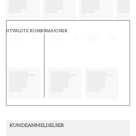
FT38-000-W0000
Wallpassion
UTVALGTE KOMBINASJONER
KUNDEANMELDELSER