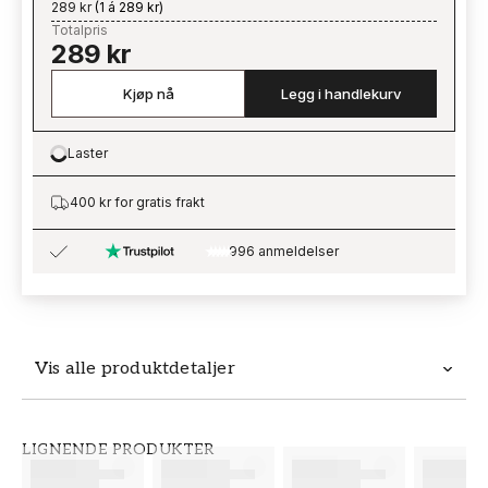
289 kr
(
1 á 289 kr
)
Totalpris
289 kr
Kjøp nå
Legg i handlekurv
Laster
Loading…
400 kr for gratis frakt
996 anmeldelser
Vis alle produktdetaljer
Produktdetaljer
LIGNENDE PRODUKTER
SKU
MERKEVARE