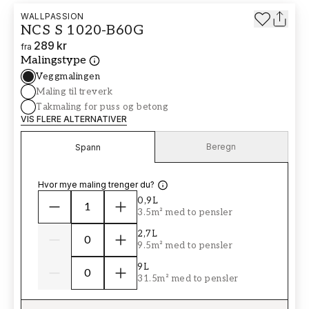
WALLPASSION
NCS S 1020-B60G
289 kr
fra
Malingstype
Veggmalingen
Maling til treverk
Takmaling for puss og betong
VIS FLERE ALTERNATIVER
Beregn
Spann
Hvor mye maling trenger du?
0,9L
3.5m² med to pensler
2,7L
9.5m² med to pensler
9L
31.5m² med to pensler