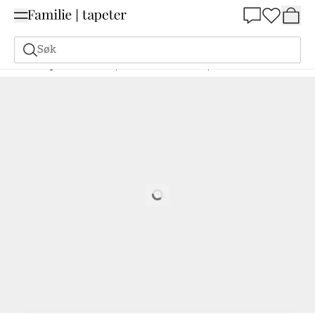
Summer Sale 30%
Søk
Maling
Bestill basert på NCS
Bestill basert på NCS
1020-B60G
Loading…