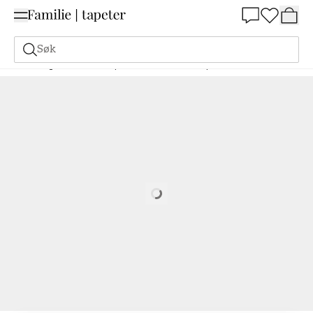
Summer Sale 30%
Søk
Maling
Bestill basert på NCS
Bestill basert på NCS
1015-R40B
Loading…