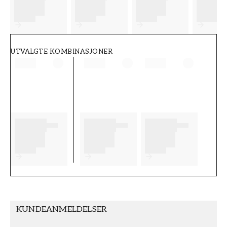
FT38-000-W0000
Wallpassion
UTVALGTE KOMBINASJONER
KUNDEANMELDELSER