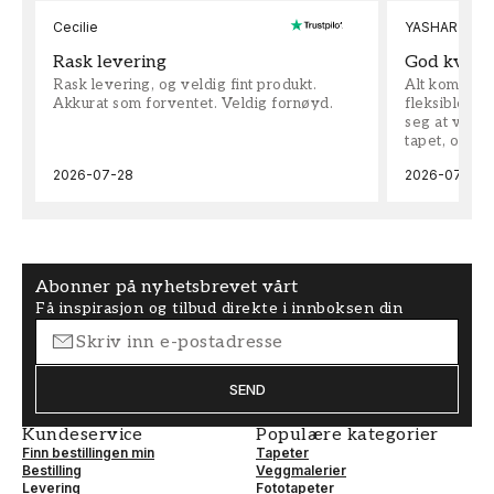
Cecilie
YASHAR
Rask levering
God kvalit
Rask levering, og veldig fint produkt.
Alt kom som 
Akkurat som forventet. Veldig fornøyd.
fleksible på 
seg at vi h
tapet, og bes
2026-07-28
2026-07-04
Abonner på nyhetsbrevet vårt
Få inspirasjon og tilbud direkte i innboksen din
SEND
Kundeservice
Populære kategorier
Finn bestillingen min
Tapeter
Bestilling
Veggmalerier
Levering
Fototapeter