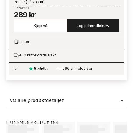
289 kr
(
1 á 289 kr
)
Totalpris
289 kr
Kjøp nå
Legg i handlekurv
Laster
Loading…
400 kr for gratis frakt
996 anmeldelser
Vis alle produktdetaljer
Produktdetaljer
LIGNENDE PRODUKTER
SKU
MERKEVARE