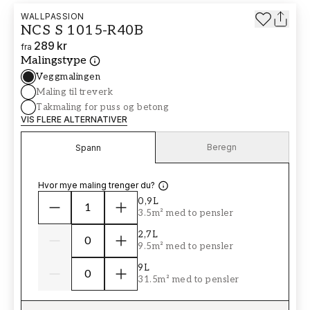
WALLPASSION
NCS S 1015-R40B
289 kr
fra
Malingstype
Veggmalingen
Maling til treverk
Takmaling for puss og betong
VIS FLERE ALTERNATIVER
Beregn
Spann
Hvor mye maling trenger du?
0,9L
3.5m² med to pensler
2,7L
9.5m² med to pensler
9L
31.5m² med to pensler