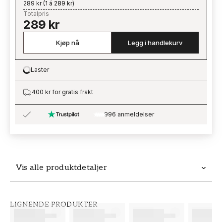
289 kr
(
1 á 289 kr
)
Totalpris
289 kr
Kjøp nå
Legg i handlekurv
Laster
Loading…
400 kr for gratis frakt
996 anmeldelser
Vis alle produktdetaljer
Produktdetaljer
LIGNENDE PRODUKTER
SKU
MERKEVARE