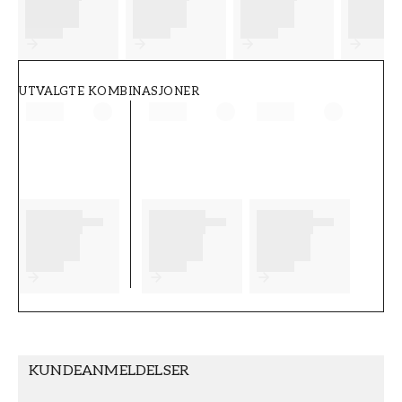
FT38-000-W0000
Wallpassion
UTVALGTE KOMBINASJONER
KUNDEANMELDELSER