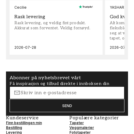
Cecilie
YASHAR
Rask levering
God kvalit
Rask levering, og veldig fint produkt.
Alt kom som 
Akkurat som forventet. Veldig fornøyd.
fleksible på 
seg at vi h
tapet, og bes
2026-07-28
2026-07-04
Abonner på nyhetsbrevet vårt
Få inspirasjon og tilbud direkte i innboksen din
SEND
Kundeservice
Populære kategorier
Finn bestillingen min
Tapeter
Bestilling
Veggmalerier
Levering
Fototapeter