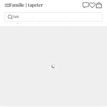
Summer Sale 30%
Søk
Maling
Bestill basert på NCS
Bestill basert på NCS
1015-G90Y
Loading…