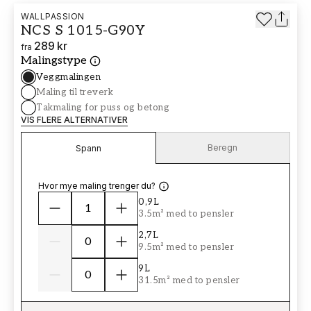
WALLPASSION
NCS S 1015-G90Y
289 kr
fra
Malingstype
Veggmalingen
Maling til treverk
Takmaling for puss og betong
VIS FLERE ALTERNATIVER
Beregn
Spann
Hvor mye maling trenger du?
0,9L
3.5m² med to pensler
2,7L
9.5m² med to pensler
9L
31.5m² med to pensler