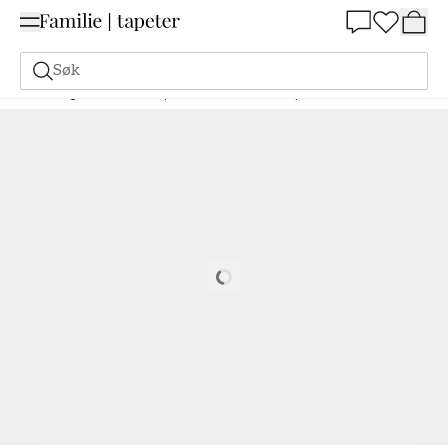
Summer Sale 30%
Søk
Maling
Bestill basert på NCS
Bestill basert på NCS
1010-Y20R
Loading…