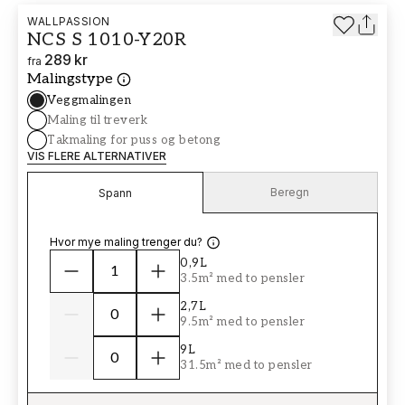
WALLPASSION
NCS S 1010-Y20R
289 kr
fra
Malingstype
Veggmalingen
Maling til treverk
Takmaling for puss og betong
VIS FLERE ALTERNATIVER
Beregn
Spann
Hvor mye maling trenger du?
0,9L
3.5m² med to pensler
2,7L
9.5m² med to pensler
9L
31.5m² med to pensler