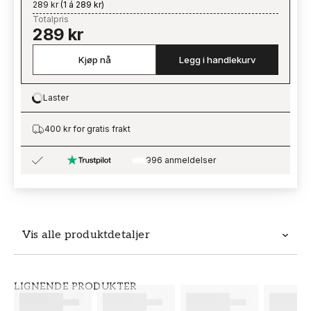
289 kr
(
1 á 289 kr
)
Totalpris
289 kr
Kjøp nå
Legg i handlekurv
Laster
Loading…
400 kr for gratis frakt
996 anmeldelser
Vis alle produktdetaljer
Produktdetaljer
LIGNENDE PRODUKTER
SKU
MERKEVARE