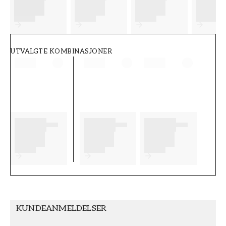
FT38-000-W0000
Wallpassion
UTVALGTE KOMBINASJONER
KUNDEANMELDELSER