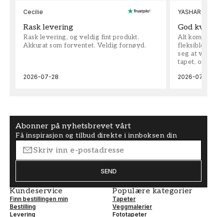
Cecilie
YASHAR
Rask levering
God kvalit
Rask levering, og veldig fint produkt.
Alt kom som 
Akkurat som forventet. Veldig fornøyd.
fleksible på 
seg at vi h
tapet, og bes
2026-07-28
2026-07-04
Abonner på nyhetsbrevet vårt
Få inspirasjon og tilbud direkte i innboksen din
SEND
Kundeservice
Populære kategorier
Finn bestillingen min
Tapeter
Bestilling
Veggmalerier
Levering
Fototapeter