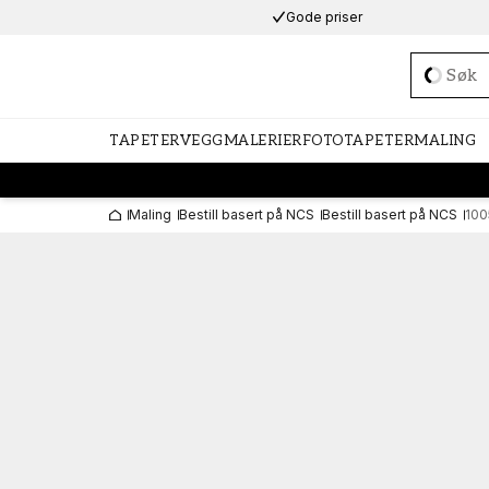
Gode priser
Loadi
TAPETER
VEGGMALERIER
FOTOTAPETER
MALING
Maling
Bestill basert på NCS
Bestill basert på NCS
100