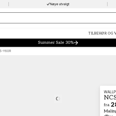
Nøye utvalgt
ng…
TILBEHØR OG
Summer Sale 30%
5-Y60R
WALLP
NCS
Loading…
2
fra
Malin