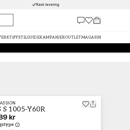
Rask levering
 VERKTØY
STILGUIDE
KAMPANJER
OUTLET
MAGASIN
ASSION
 S 1005-Y60R
89 kr
gstype