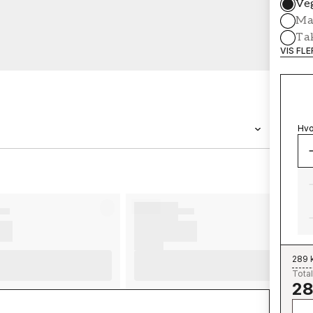
Ve
Mal
Ta
VIS FL
Hvo
MERKEVARE
Wallpassion
289 
Total
28