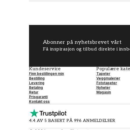
Abonner på nyhetsbrevet vårt
Få inspirasjon og tilbud direkte i inn
Kundeservice
Populære kate
Finn bestillingen min
Tapeter
Bestilling
Veggmalerier
Levering
Fototapeter
Betaling
Nyheter
Retur
Magasin
Prisgaranti
Kontakt oss
4.4 AV 5 BASERT PÅ 996 ANMELDELSER