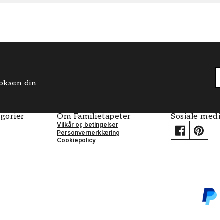
boksen din
gorier
Om Familietapeter
Sosiale med
Vilkår og betingelser
Personvernerklæring
Cookiepolicy