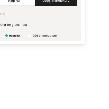
Kjøp nå
Legg i handlekurv
ster
ading…
0 kr for gratis frakt
996 anmeldelser