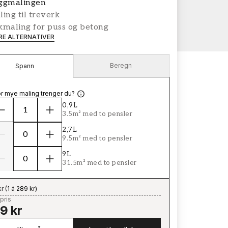
ggmalingen
ing til treverk
kmaling for puss og betong
ERE ALTERNATIVER
Beregn
Spann
r mye maling trenger du?
0,9L
3.5m² med to pensler
2,7L
9.5m² med to pensler
9L
31.5m² med to pensler
kr
(
1 á 289 kr
)
pris
9 kr