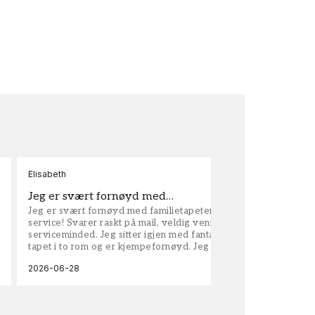
Elisabeth
Kar
Jeg er svært fornøyd med…
ta
Jeg er svært fornøyd med familietapeter. Maken til
tap
service! Svarer raskt på mail, veldig vennlige og
vel
serviceminded. Jeg sitter igjen med fantastisk fin
tapet i to rom og er kjempefornøyd. Jeg anbefaler
dem på det sterkeste.
2026-06-28
202