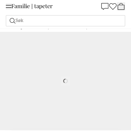
Summer Sale 30%
Søk
Maling
Bestill basert på NCS
Bestill basert på NCS
1005-Y30R
Loading…