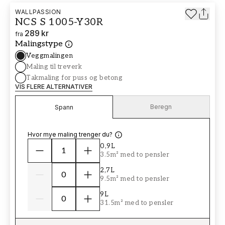
WALLPASSION
NCS S 1005-Y30R
289 kr
fra
Malingstype
Veggmalingen
Maling til treverk
Takmaling for puss og betong
VIS FLERE ALTERNATIVER
Beregn
Spann
Hvor mye maling trenger du?
0,9L
3.5m² med to pensler
2,7L
9.5m² med to pensler
9L
31.5m² med to pensler