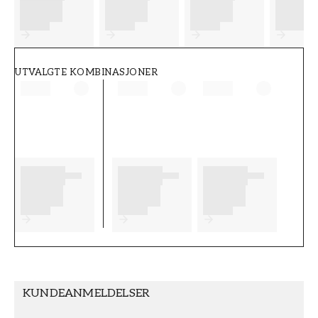
FT38-000-W0000
Wallpassion
UTVALGTE KOMBINASJONER
KUNDEANMELDELSER