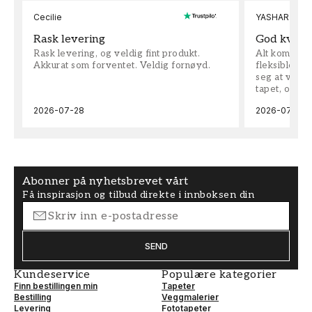
Cecilie
YASHAR
Rask levering
God kvalit
Rask levering, og veldig fint produkt.
Alt kom som 
Akkurat som forventet. Veldig fornøyd.
fleksible på 
seg at vi h
tapet, og bes
2026-07-28
2026-07-04
Abonner på nyhetsbrevet vårt
Få inspirasjon og tilbud direkte i innboksen din
SEND
Kundeservice
Populære kategorier
Finn bestillingen min
Tapeter
Bestilling
Veggmalerier
Levering
Fototapeter