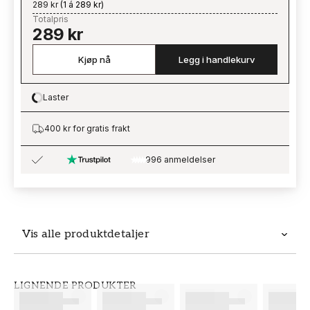
289 kr
(
1 á 289 kr
)
Totalpris
289 kr
Kjøp nå
Legg i handlekurv
Laster
Loading…
400 kr for gratis frakt
996 anmeldelser
Vis alle produktdetaljer
Produktdetaljer
LIGNENDE PRODUKTER
SKU
MERKEVARE