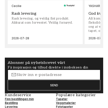
Cecilie
YASHAR
Rask levering
God kvalit
Rask levering, og veldig fint produkt.
Alt kom som 
Akkurat som forventet. Veldig fornøyd.
fleksible på 
seg at vi h
tapet, og bes
2026-07-28
2026-07-04
Abonner på nyhetsbrevet vårt
Få inspirasjon og tilbud direkte i innboksen din
SEND
Kundeservice
Populære kategorier
Finn bestillingen min
Tapeter
Bestilling
Veggmalerier
Levering
Fototapeter