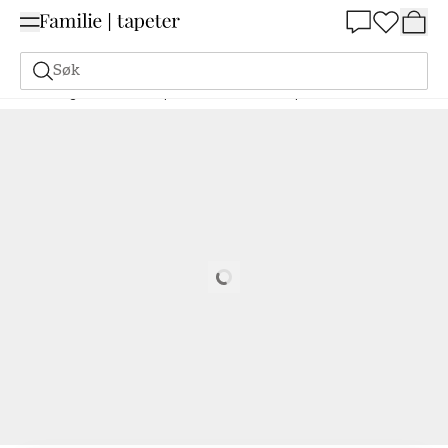
Summer Sale 30%
Søk
Maling
Bestill basert på NCS
Bestill basert på NCS
1005-R60B
Loading…