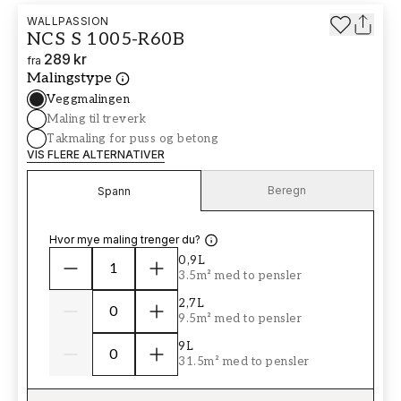
WALLPASSION
NCS S 1005-R60B
289 kr
fra
Malingstype
Veggmalingen
Maling til treverk
Takmaling for puss og betong
VIS FLERE ALTERNATIVER
Beregn
Spann
Hvor mye maling trenger du?
0,9L
3.5m² med to pensler
2,7L
9.5m² med to pensler
9L
31.5m² med to pensler