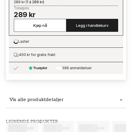
289 kr
(
1 á 289 kr
)
Totalpris
289 kr
Kjøp nå
Legg i handlekurv
Laster
Loading…
400 kr for gratis frakt
996 anmeldelser
Vis alle produktdetaljer
Produktdetaljer
LIGNENDE PRODUKTER
SKU
MERKEVARE