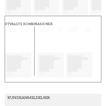
FT38-000-W0000
Wallpassion
UTVALGTE KOMBINASJONER
KUNDEANMELDELSER