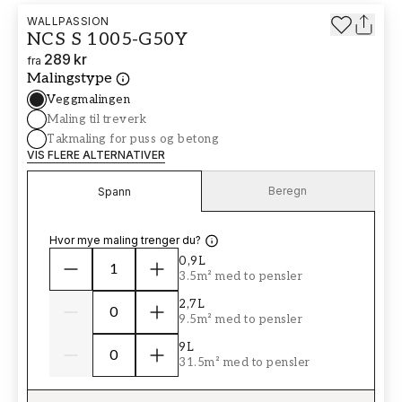
WALLPASSION
NCS S 1005-G50Y
289 kr
fra
Malingstype
Veggmalingen
Maling til treverk
Takmaling for puss og betong
VIS FLERE ALTERNATIVER
Beregn
Spann
Hvor mye maling trenger du?
0,9L
3.5m² med to pensler
2,7L
9.5m² med to pensler
9L
31.5m² med to pensler