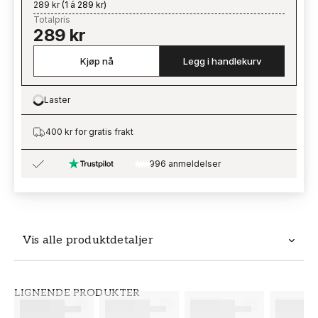
289 kr
(
1 á 289 kr
)
Totalpris
289 kr
Kjøp nå
Legg i handlekurv
Laster
Loading…
400 kr for gratis frakt
996 anmeldelser
Vis alle produktdetaljer
Produktdetaljer
LIGNENDE PRODUKTER
SKU
MERKEVARE