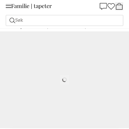
Summer Sale 30%
Søk
Maling
Bestill basert på NCS
Bestill basert på NCS
1005-G50Y
Loading…