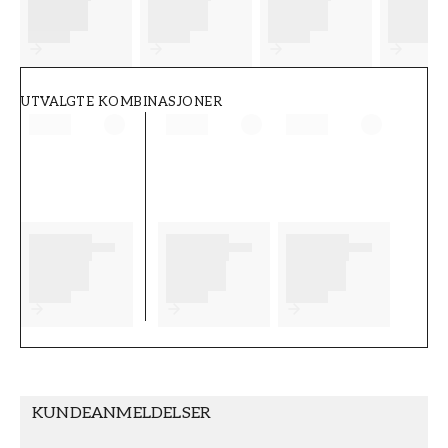
FT38-000-W0000
Wallpassion
UTVALGTE KOMBINASJONER
KUNDEANMELDELSER