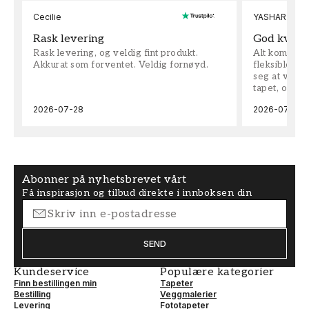
Cecilie
YASHAR
Rask levering
God kvalit
Rask levering, og veldig fint produkt.
Alt kom som 
Akkurat som forventet. Veldig fornøyd.
fleksible på 
seg at vi h
tapet, og bes
2026-07-28
2026-07-04
Abonner på nyhetsbrevet vårt
Få inspirasjon og tilbud direkte i innboksen din
SEND
Kundeservice
Populære kategorier
Finn bestillingen min
Tapeter
Bestilling
Veggmalerier
Levering
Fototapeter