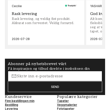
Cecilie
YASHAR
Rask levering
God kvalit
Rask levering, og veldig fint produkt.
Alt kom som 
Akkurat som forventet. Veldig fornøyd.
fleksible på 
seg at vi h
tapet, og bes
2026-07-28
2026-07-04
Abonner på nyhetsbrevet vårt
Få inspirasjon og tilbud direkte i innboksen din
SEND
Kundeservice
Populære kategorier
Finn bestillingen min
Tapeter
Bestilling
Veggmalerier
Levering
Fototapeter