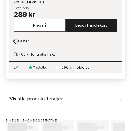
289 kr
(
1 á 289 kr
)
Totalpris
289 kr
Kjøp nå
Legg i handlekurv
Laster
Loading…
400 kr for gratis frakt
996 anmeldelser
Vis alle produktdetaljer
Produktdetaljer
LIGNENDE PRODUKTER
SKU
MERKEVARE