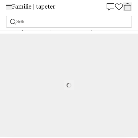
Summer Sale 30%
Søk
Maling
Bestill basert på NCS
Bestill basert på NCS
1002-Y50R
Loading…