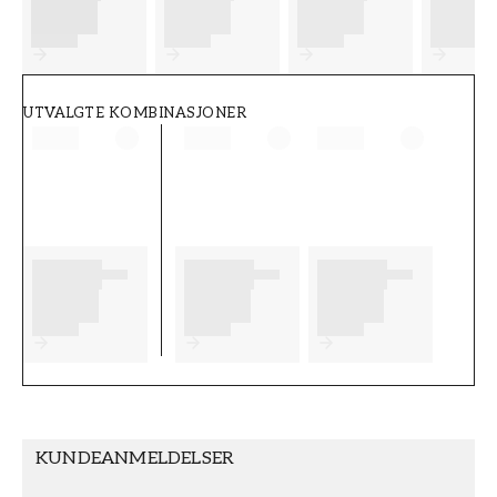
FT38-000-W0000
Wallpassion
UTVALGTE KOMBINASJONER
KUNDEANMELDELSER