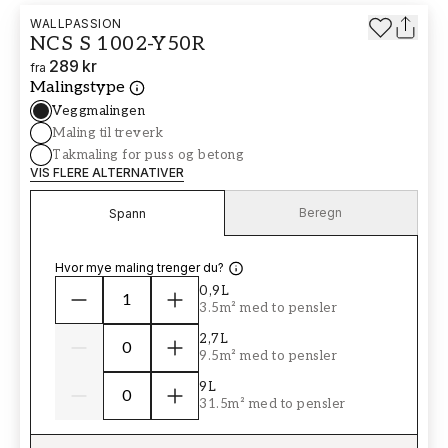
WALLPASSION
NCS S 1002-Y50R
289 kr
fra
Malingstype
Veggmalingen
Maling til treverk
Takmaling for puss og betong
VIS FLERE ALTERNATIVER
Beregn
Spann
Hvor mye maling trenger du?
0,9L
3.5m² med to pensler
2,7L
9.5m² med to pensler
9L
31.5m² med to pensler