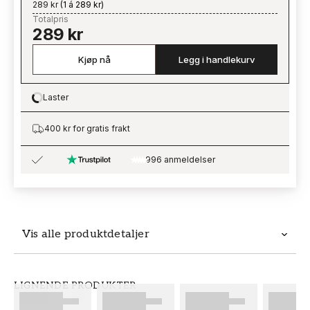
289 kr
(
1 á 289 kr
)
Totalpris
289 kr
Kjøp nå
Legg i handlekurv
Laster
Loading…
400 kr for gratis frakt
996 anmeldelser
Vis alle produktdetaljer
Produktdetaljer
LIGNENDE PRODUKTER
SKU
MERKEVARE