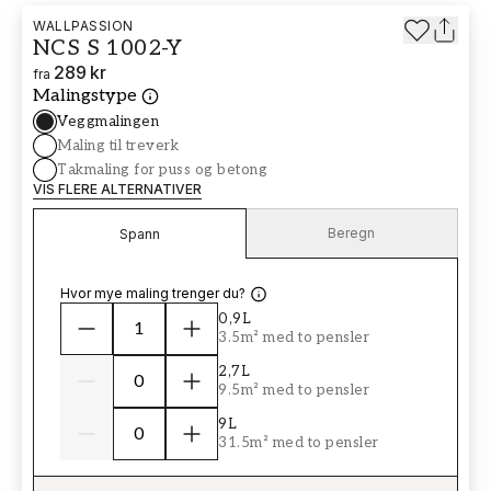
WALLPASSION
NCS S 1002-Y
289 kr
fra
Malingstype
Veggmalingen
Maling til treverk
Takmaling for puss og betong
VIS FLERE ALTERNATIVER
Beregn
Spann
Hvor mye maling trenger du?
0,9L
3.5m² med to pensler
2,7L
9.5m² med to pensler
9L
31.5m² med to pensler