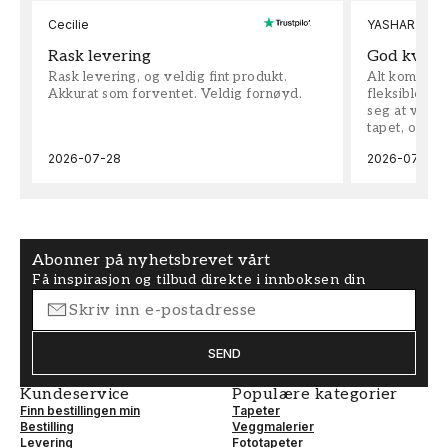
Cecilie
YASHAR
Rask levering
God kvalit
Rask levering, og veldig fint produkt.
Alt kom som 
Akkurat som forventet. Veldig fornøyd.
fleksible på 
seg at vi h
tapet, og bes
2026-07-28
2026-07-04
Abonner på nyhetsbrevet vårt
Få inspirasjon og tilbud direkte i innboksen din
SEND
Kundeservice
Populære kategorier
Finn bestillingen min
Tapeter
Bestilling
Veggmalerier
Levering
Fototapeter