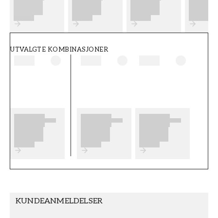
FT38-000-W0000
Wallpassion
UTVALGTE KOMBINASJONER
KUNDEANMELDELSER