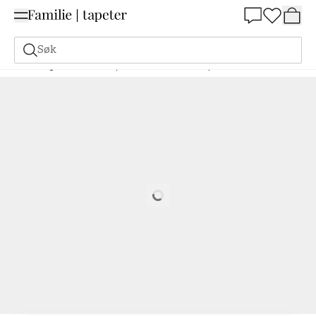
Summer Sale 30%
Søk
Maling
Bestill basert på NCS
Bestill basert på NCS
0907-Y10R
Loading…