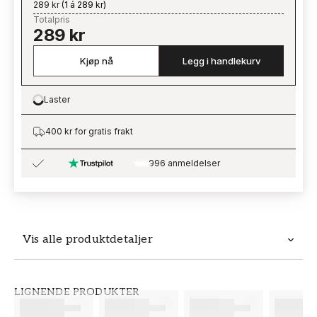
289 kr
(
1 á 289 kr
)
Totalpris
289 kr
Kjøp nå
Legg i handlekurv
Laster
Loading…
400 kr for gratis frakt
996 anmeldelser
Vis alle produktdetaljer
Produktdetaljer
LIGNENDE PRODUKTER
SKU
MERKEVARE