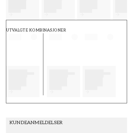
FT38-000-W0000
Wallpassion
UTVALGTE KOMBINASJONER
KUNDEANMELDELSER