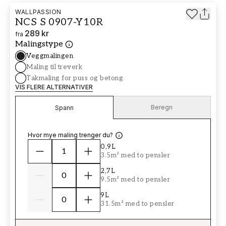
WALLPASSION
NCS S 0907-Y10R
289 kr
fra
Malingstype
Veggmalingen
Maling til treverk
Takmaling for puss og betong
VIS FLERE ALTERNATIVER
Beregn
Spann
Hvor mye maling trenger du?
0,9L
3.5m² med to pensler
2,7L
9.5m² med to pensler
9L
31.5m² med to pensler