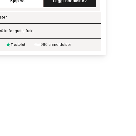
Kjøp nå
Legg i handlekurv
ster
ading…
0 kr for gratis frakt
996 anmeldelser