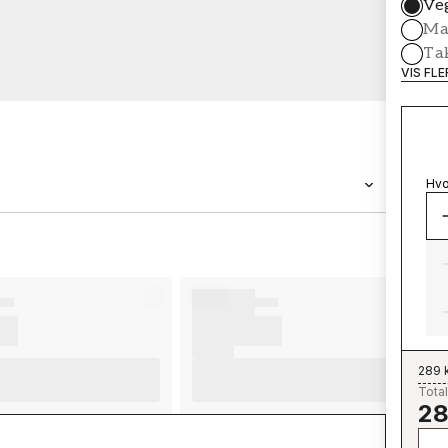
Ve
Mal
Ta
VIS FL
Hvo
MERKEVARE
Wallpassion
289 
Total
28