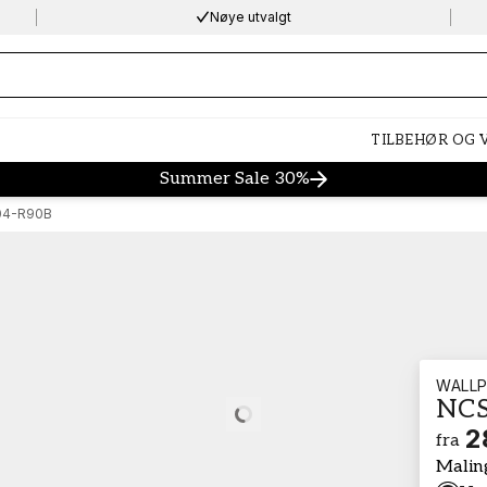
Nøye utvalgt
ng…
TILBEHØR OG
Summer Sale 30%
04-R90B
WALLP
NCS
Loading…
2
fra
Malin