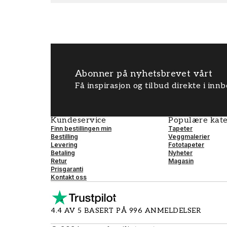
Abonner på nyhetsbrevet vårt
Få inspirasjon og tilbud direkte i inn
Kundeservice
Populære kate
Finn bestillingen min
Tapeter
Bestilling
Veggmalerier
Levering
Fototapeter
Betaling
Nyheter
Retur
Magasin
Prisgaranti
Kontakt oss
4.4 AV 5 BASERT PÅ 996 ANMELDELSER