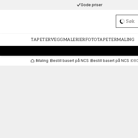
Gode priser
Loadi
TAPETER
VEGGMALERIER
FOTOTAPETER
MALING
Maling
Bestill basert på NCS
Bestill basert på NCS
08