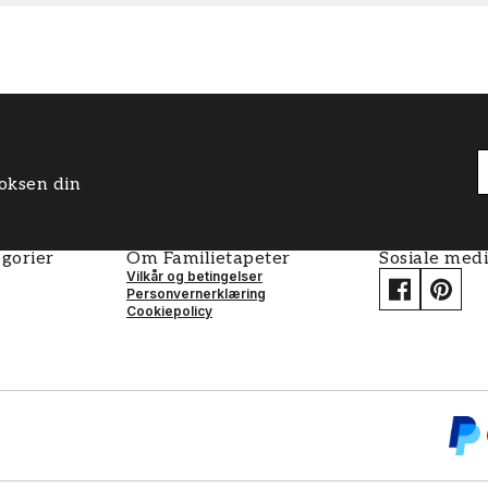
boksen din
gorier
Om Familietapeter
Sosiale med
Vilkår og betingelser
Personvernerklæring
Cookiepolicy