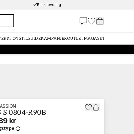
Rask levering
 VERKTØY
STILGUIDE
KAMPANJER
OUTLET
MAGASIN
ASSION
 S 0804-R90B
89 kr
gstype