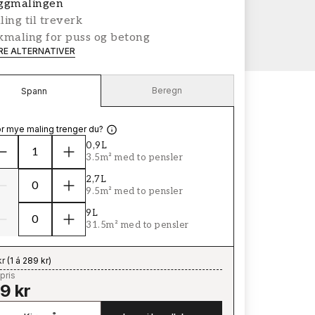
ggmalingen
ing til treverk
kmaling for puss og betong
ERE ALTERNATIVER
Beregn
Spann
r mye maling trenger du?
0,9L
3.5m² med to pensler
2,7L
9.5m² med to pensler
9L
31.5m² med to pensler
kr
(
1 á 289 kr
)
pris
9 kr