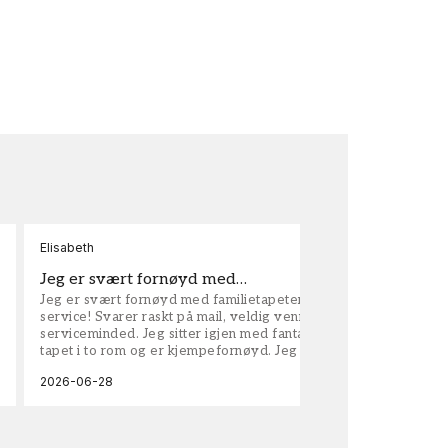
Elisabeth
Kar
Jeg er svært fornøyd med…
ta
Jeg er svært fornøyd med familietapeter. Maken til
tap
service! Svarer raskt på mail, veldig vennlige og
vel
serviceminded. Jeg sitter igjen med fantastisk fin
tapet i to rom og er kjempefornøyd. Jeg anbefaler
dem på det sterkeste.
2026-06-28
202