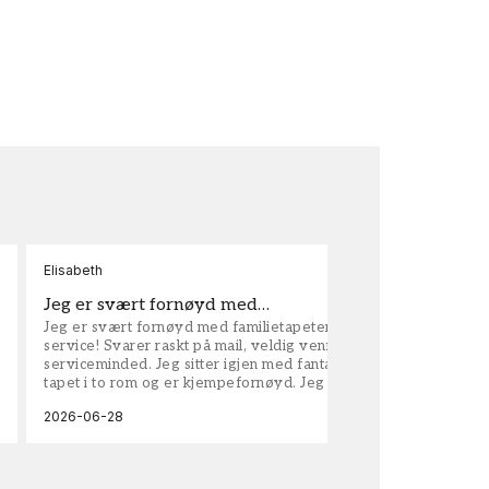
Elisabeth
Kar
Jeg er svært fornøyd med…
ta
Jeg er svært fornøyd med familietapeter. Maken til
tap
service! Svarer raskt på mail, veldig vennlige og
vel
serviceminded. Jeg sitter igjen med fantastisk fin
tapet i to rom og er kjempefornøyd. Jeg anbefaler
dem på det sterkeste.
2026-06-28
202