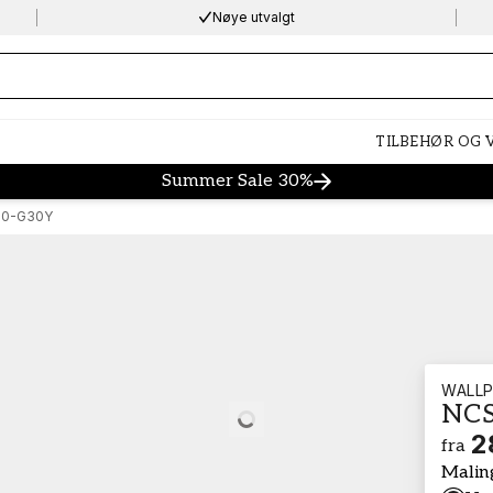
Nøye utvalgt
ng…
TILBEHØR OG
Summer Sale 30%
70-G30Y
WALLP
NCS
Loading…
2
fra
Malin