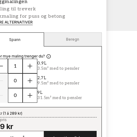
ggmalingen
ing til treverk
kmaling for puss og betong
ERE ALTERNATIVER
Beregn
Spann
r mye maling trenger du?
0,9L
3.5m² med to pensler
2,7L
9.5m² med to pensler
9L
31.5m² med to pensler
kr
(
1 á 289 kr
)
pris
9 kr