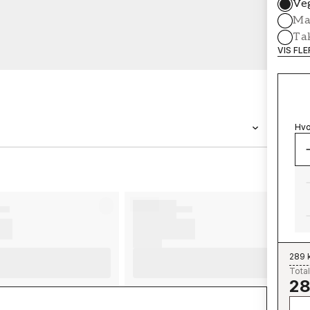
Ve
Mal
Ta
VIS FL
Hvo
MERKEVARE
Wallpassion
289 
Total
28