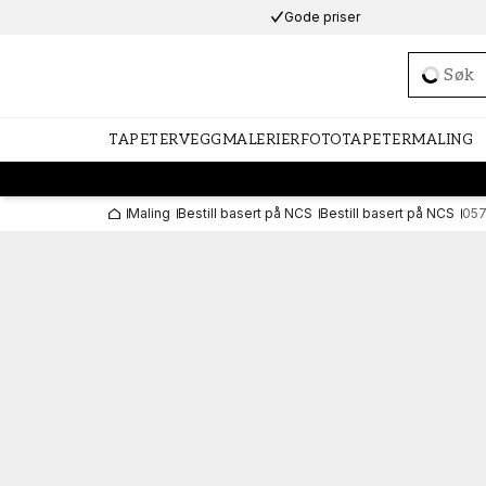
Gode priser
Loadi
TAPETER
VEGGMALERIER
FOTOTAPETER
MALING
Maling
Bestill basert på NCS
Bestill basert på NCS
05