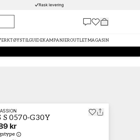
Rask levering
 VERKTØY
STILGUIDE
KAMPANJER
OUTLET
MAGASIN
ASSION
 S 0570-G30Y
89 kr
gstype