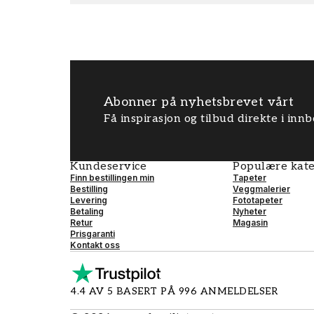
Abonner på nyhetsbrevet vårt
Få inspirasjon og tilbud direkte i inn
Kundeservice
Populære kate
Finn bestillingen min
Tapeter
Bestilling
Veggmalerier
Levering
Fototapeter
Betaling
Nyheter
Retur
Magasin
Prisgaranti
Kontakt oss
4.4 AV 5 BASERT PÅ 996 ANMELDELSER