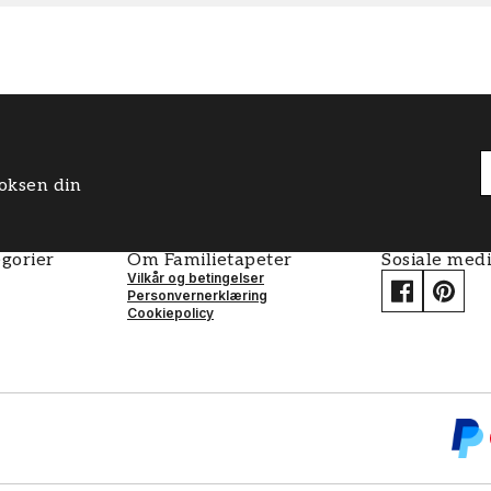
boksen din
gorier
Om Familietapeter
Sosiale med
Vilkår og betingelser
Personvernerklæring
Cookiepolicy