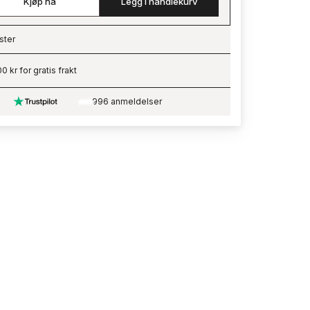
Kjøp nå
Legg i handlekurv
ster
ading…
0 kr for gratis frakt
996 anmeldelser