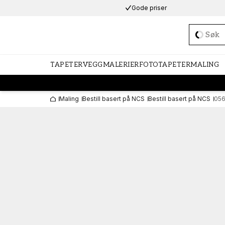
Gode priser
Loadi
TAPETER
VEGGMALERIER
FOTOTAPETER
MALING
Maling
Bestill basert på NCS
Bestill basert på NCS
05