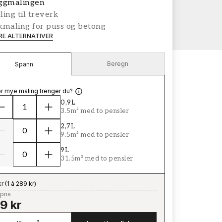
ggmalingen
ing til treverk
kmaling for puss og betong
ERE ALTERNATIVER
Beregn
Spann
r mye maling trenger du?
0,9L
3.5m² med to pensler
2,7L
9.5m² med to pensler
9L
31.5m² med to pensler
kr
(
1 á 289 kr
)
pris
9 kr