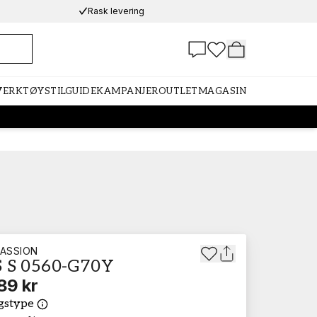
Rask levering
 VERKTØY
STILGUIDE
KAMPANJER
OUTLET
MAGASIN
ASSION
 S 0560-G70Y
89 kr
gstype