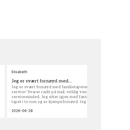
Elisabeth
Kar
Jeg er svært fornøyd med…
ta
Jeg er svært fornøyd med familietapeter. Maken til
tap
service! Svarer raskt på mail, veldig vennlige og
vel
serviceminded. Jeg sitter igjen med fantastisk fin
tapet i to rom og er kjempefornøyd. Jeg anbefaler
dem på det sterkeste.
2026-06-28
202