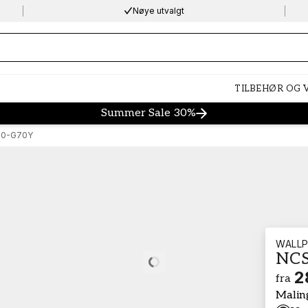
Nøye utvalgt
ng…
TILBEHØR OG
Summer Sale 30%
60-G70Y
WALLP
NCS
Loading…
2
fra
Malin