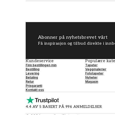
Abonner på nyhetsbrevet vårt
Få inspirasjon og tilbud direkte i inn
Kundeservice
Populære kate
Finn bestillingen min
Tapeter
Bestilling
Veggmalerier
Levering
Fototapeter
Betaling
Nyheter
Retur
Magasin
Prisgaranti
Kontakt oss
4.4 AV 5 BASERT PÅ 996 ANMELDELSER