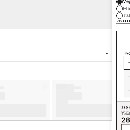
Ve
Mal
Ta
VIS FL
Hvo
MERKEVARE
Wallpassion
289 
Total
28