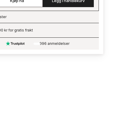
Kjøp nå
Legg i handlekurv
ster
ading…
0 kr for gratis frakt
996 anmeldelser