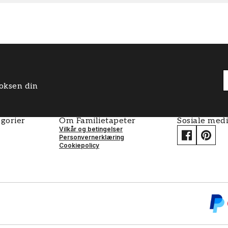
boksen din
gorier
Om Familietapeter
Sosiale med
Vilkår og betingelser
Personvernerklæring
Cookiepolicy