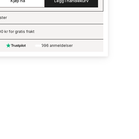
Kjøp nå
Legg i handlekurv
ster
ading…
0 kr for gratis frakt
996 anmeldelser