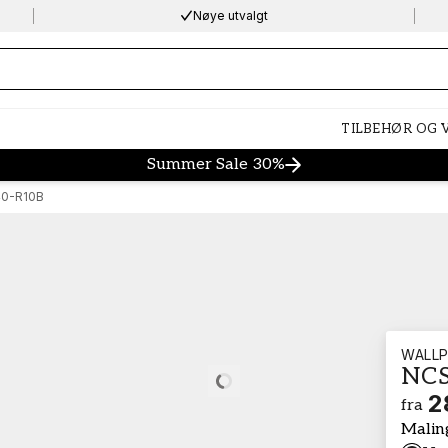
Nøye utvalgt
ng…
TILBEHØR OG
Summer Sale 30%
0-R10B
WALLP
NCS
Loading…
2
fra
Malin