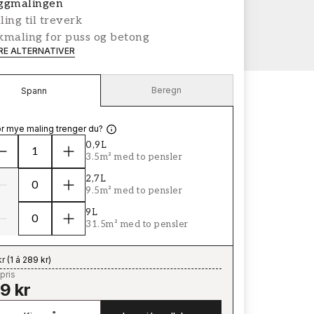
ggmalingen
ing til treverk
kmaling for puss og betong
ERE ALTERNATIVER
Beregn
Spann
r mye maling trenger du?
0,9L
3.5m² med to pensler
2,7L
9.5m² med to pensler
9L
31.5m² med to pensler
kr
(
1 á 289 kr
)
pris
9 kr