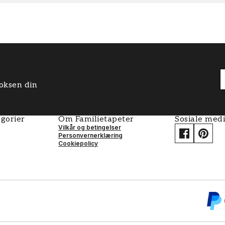
boksen din
gorier
Om Familietapeter
Sosiale med
Vilkår og betingelser
Personvernerklæring
Cookiepolicy