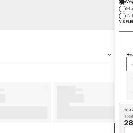
Ve
Mal
Ta
VIS FL
Hvo
MERKEVARE
Wallpassion
289 
Total
28