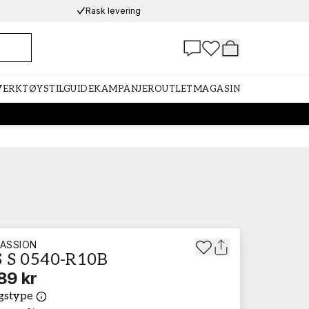
Rask levering
 VERKTØY
STILGUIDE
KAMPANJER
OUTLET
MAGASIN
ASSION
 S 0540-R10B
89 kr
gstype