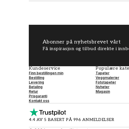
Abonner på nyhetsbrevet vårt
Få inspirasjon og tilbud direkte i inn
Kundeservice
Populære kate
Finn bestillingen min
Tapeter
Bestilling
Veggmalerier
Levering
Fototapeter
Betaling
Nyheter
Retur
Magasin
Prisgaranti
Kontakt oss
4.4 AV 5 BASERT PÅ 996 ANMELDELSER