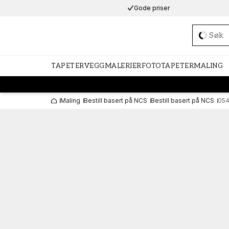
Gode priser
Loadi
TAPETER
VEGGMALERIER
FOTOTAPETER
MALING
Maling
Bestill basert på NCS
Bestill basert på NCS
054