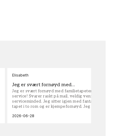
Elisabeth
Kar
Jeg er svært fornøyd med…
ta
Jeg er svært fornøyd med familietapeter. Maken til
tap
service! Svarer raskt på mail, veldig vennlige og
vel
serviceminded. Jeg sitter igjen med fantastisk fin
tapet i to rom og er kjempefornøyd. Jeg anbefaler
dem på det sterkeste.
2026-06-28
202