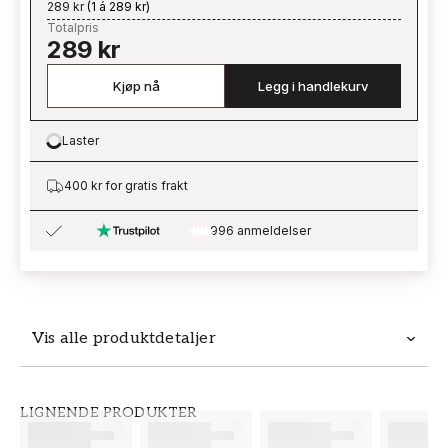
289 kr
(
1 á 289 kr
)
Totalpris
289 kr
Kjøp nå
Legg i handlekurv
Laster
Loading…
400 kr for gratis frakt
996 anmeldelser
Vis alle produktdetaljer
Produktdetaljer
LIGNENDE PRODUKTER
SKU
MERKEVARE