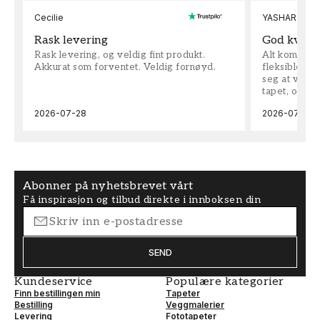
Cecilie
YASHAR
Rask levering
God kvalit
Rask levering, og veldig fint produkt.
Alt kom som 
Akkurat som forventet. Veldig fornøyd.
fleksible på 
seg at vi h
tapet, og bes
2026-07-28
2026-07-04
Abonner på nyhetsbrevet vårt
Få inspirasjon og tilbud direkte i innboksen din
SEND
Kundeservice
Populære kategorier
Finn bestillingen min
Tapeter
Bestilling
Veggmalerier
Levering
Fototapeter