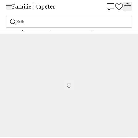
Summer Sale 30%
Søk
Maling
Bestill basert på NCS
Bestill basert på NCS
0530-R
Loading…