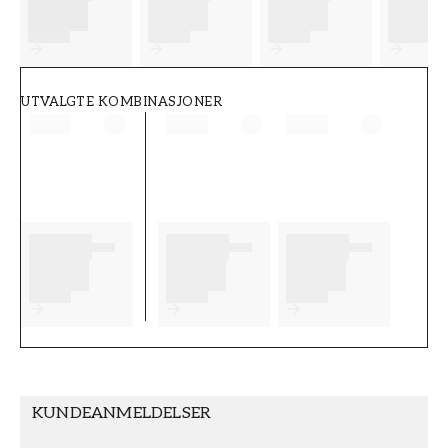
FT38-000-W0000
Wallpassion
UTVALGTE KOMBINASJONER
KUNDEANMELDELSER