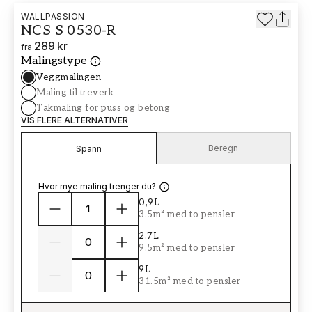
WALLPASSION
NCS S 0530-R
289 kr
fra
Malingstype
Veggmalingen
Maling til treverk
Takmaling for puss og betong
VIS FLERE ALTERNATIVER
Beregn
Spann
Hvor mye maling trenger du?
0,9L
3.5m² med to pensler
2,7L
9.5m² med to pensler
9L
31.5m² med to pensler