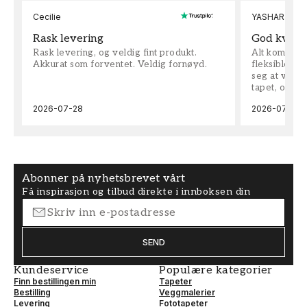
Cecilie
YASHAR
Rask levering
God kvalit
Rask levering, og veldig fint produkt.
Alt kom som 
Akkurat som forventet. Veldig fornøyd.
fleksible på 
seg at vi h
tapet, og bes
2026-07-28
2026-07-04
Abonner på nyhetsbrevet vårt
Få inspirasjon og tilbud direkte i innboksen din
SEND
Kundeservice
Populære kategorier
Finn bestillingen min
Tapeter
Bestilling
Veggmalerier
Levering
Fototapeter