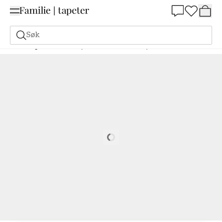
Summer Sale 30%
Søk
Maling
Bestill basert på NCS
Bestill basert på NCS
0530-G90Y
Loading…