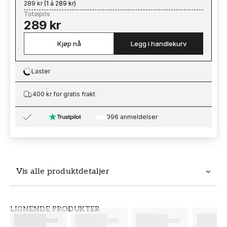
289 kr
(
1 á 289 kr
)
Totalpris
289 kr
Kjøp nå
Legg i handlekurv
Laster
Loading…
400 kr for gratis frakt
996 anmeldelser
Vis alle produktdetaljer
Produktdetaljer
LIGNENDE PRODUKTER
SKU
MERKEVARE