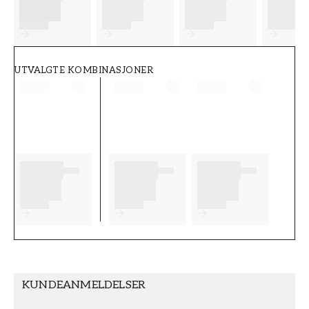
FT38-000-W0000
Wallpassion
UTVALGTE KOMBINASJONER
KUNDEANMELDELSER