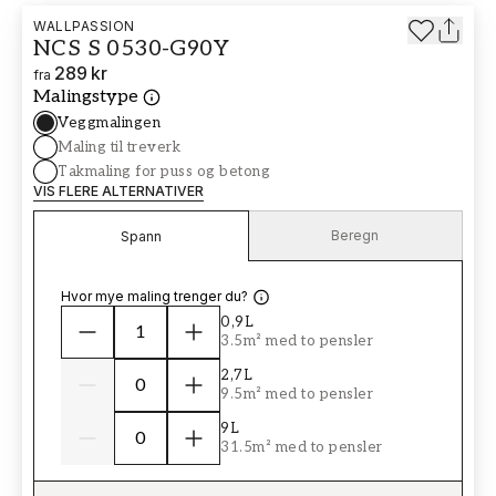
WALLPASSION
NCS S 0530-G90Y
289 kr
fra
Malingstype
Veggmalingen
Maling til treverk
Takmaling for puss og betong
VIS FLERE ALTERNATIVER
Beregn
Spann
Hvor mye maling trenger du?
0,9L
3.5m² med to pensler
2,7L
9.5m² med to pensler
9L
31.5m² med to pensler