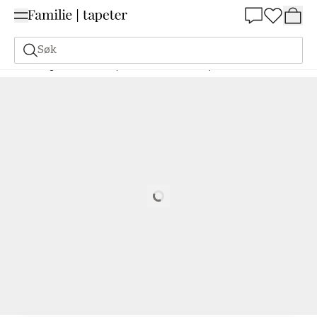
Summer Sale 30%
Søk
Maling
Bestill basert på NCS
Bestill basert på NCS
0520-Y70R
Loading…