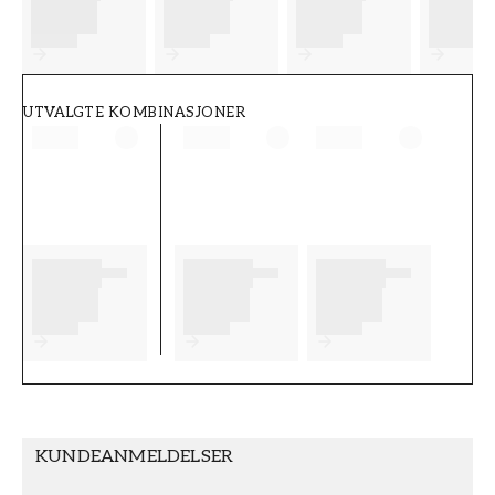
FT38-000-W0000
Wallpassion
UTVALGTE KOMBINASJONER
KUNDEANMELDELSER