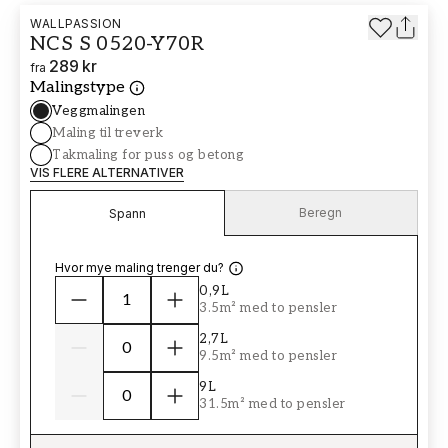
WALLPASSION
NCS S 0520-Y70R
289 kr
fra
Malingstype
Veggmalingen
Maling til treverk
Takmaling for puss og betong
VIS FLERE ALTERNATIVER
Beregn
Spann
Hvor mye maling trenger du?
0,9L
3.5m² med to pensler
2,7L
9.5m² med to pensler
9L
31.5m² med to pensler