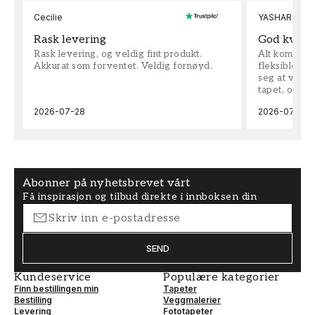
Cecilie
YASHAR
Rask levering
God kvalit
Rask levering, og veldig fint produkt.
Alt kom som 
Akkurat som forventet. Veldig fornøyd.
fleksible på 
seg at vi h
tapet, og bes
2026-07-28
2026-07-04
Abonner på nyhetsbrevet vårt
Få inspirasjon og tilbud direkte i innboksen din
SEND
Kundeservice
Populære kategorier
Finn bestillingen min
Tapeter
Bestilling
Veggmalerier
Levering
Fototapeter