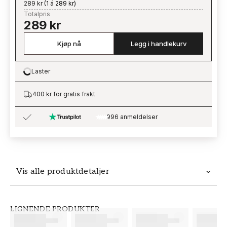
289 kr
(
1 á 289 kr
)
Totalpris
289 kr
Kjøp nå
Legg i handlekurv
Laster
Loading…
400 kr for gratis frakt
996 anmeldelser
Vis alle produktdetaljer
Produktdetaljer
LIGNENDE PRODUKTER
SKU
MERKEVARE