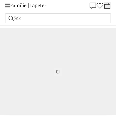
Summer Sale 30%
Søk
Maling
Bestill basert på NCS
Bestill basert på NCS
0520-G80Y
Loading…