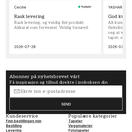
Cecilie
YASHAR
Rask levering
God kvalit
Rask levering, og veldig fint produkt.
Alt kom som 
Akkurat som forventet. Veldig fornøyd.
fleksible på 
seg at vi h
tapet, og bes
2026-07-28
2026-07-04
Abonner på nyhetsbrevet vårt
Få inspirasjon og tilbud direkte i innboksen din
SEND
Kundeservice
Populære kategorier
Finn bestillingen min
Tapeter
Bestilling
Veggmalerier
Levering
Fototapeter