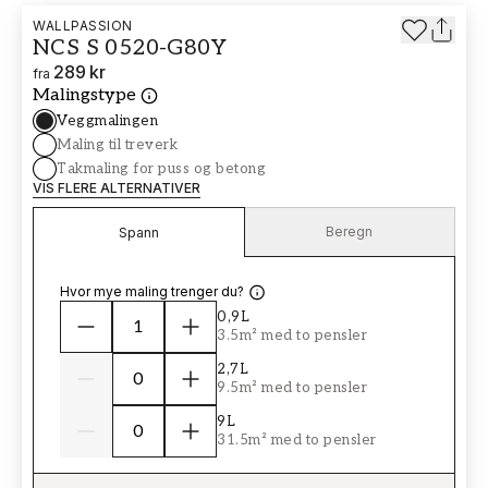
WALLPASSION
NCS S 0520-G80Y
289 kr
fra
Malingstype
Veggmalingen
Maling til treverk
Takmaling for puss og betong
VIS FLERE ALTERNATIVER
Beregn
Spann
Hvor mye maling trenger du?
0,9L
3.5m² med to pensler
2,7L
9.5m² med to pensler
9L
31.5m² med to pensler