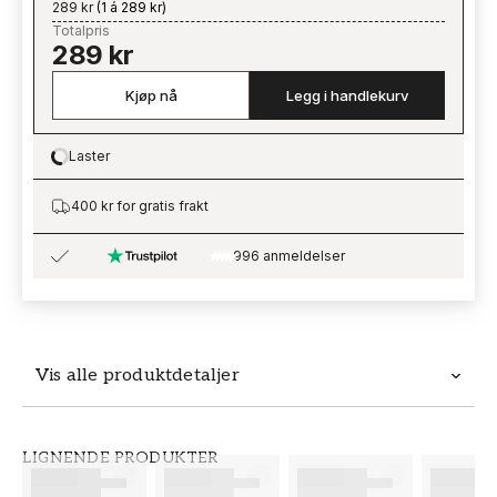
289 kr
(
1 á 289 kr
)
Totalpris
289 kr
Kjøp nå
Legg i handlekurv
Laster
Loading…
400 kr for gratis frakt
996 anmeldelser
Vis alle produktdetaljer
Produktdetaljer
LIGNENDE PRODUKTER
SKU
MERKEVARE