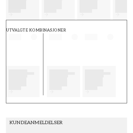
FT38-000-W0000
Wallpassion
UTVALGTE KOMBINASJONER
KUNDEANMELDELSER