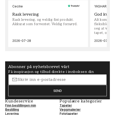
Cecilie
YASHAR
Rask levering
God kvalit
Rask levering, og veldig fint produkt.
Alt kom som 
Akkurat som forventet. Veldig fornøyd.
fleksible på 
seg at vi h
tapet, og bes
2026-07-28
2026-07-04
Abonner på nyhetsbrevet vårt
Få inspirasjon og tilbud direkte i innboksen din
SEND
Kundeservice
Populære kategorier
Finn bestillingen min
Tapeter
Bestilling
Veggmalerier
Levering
Fototapeter