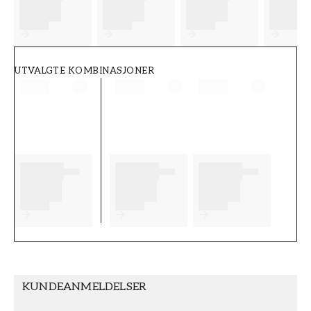
FT38-000-W0000
Wallpassion
UTVALGTE KOMBINASJONER
KUNDEANMELDELSER