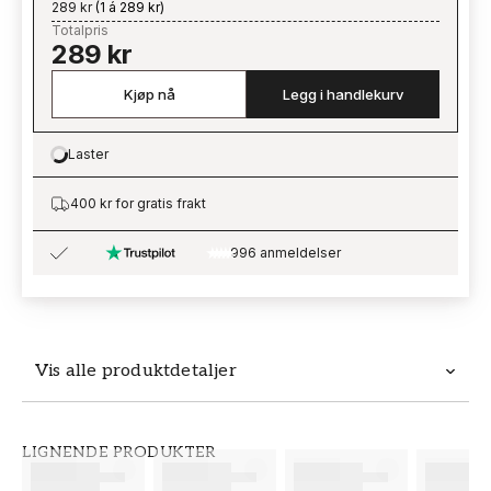
289 kr
(
1 á 289 kr
)
Totalpris
289 kr
Kjøp nå
Legg i handlekurv
Laster
Loading…
400 kr for gratis frakt
996 anmeldelser
Vis alle produktdetaljer
Produktdetaljer
LIGNENDE PRODUKTER
SKU
MERKEVARE