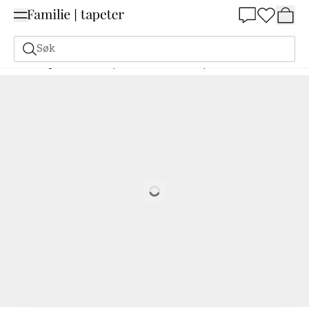
Summer Sale 30%
Søk
Maling
Bestill basert på NCS
Bestill basert på NCS
0520-G60Y
Loading…