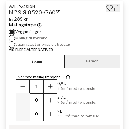
WALLPASSION
NCS S 0520-G60Y
289 kr
fra
Malingstype
Veggmalingen
Maling til treverk
Takmaling for puss og betong
VIS FLERE ALTERNATIVER
Beregn
Spann
Hvor mye maling trenger du?
0,9L
3.5m² med to pensler
2,7L
9.5m² med to pensler
9L
31.5m² med to pensler