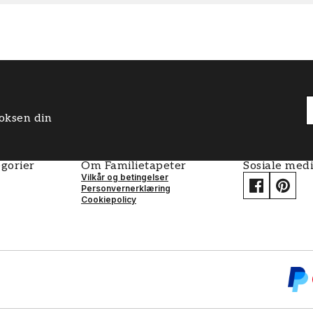
boksen din
gorier
Om Familietapeter
Sosiale med
Vilkår og betingelser
Personvernerklæring
Cookiepolicy