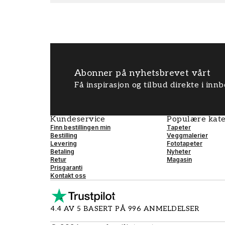
Abonner på nyhetsbrevet vårt
Få inspirasjon og tilbud direkte i inn
Kundeservice
Populære kate
Finn bestillingen min
Tapeter
Bestilling
Veggmalerier
Levering
Fototapeter
Betaling
Nyheter
Retur
Magasin
Prisgaranti
Kontakt oss
4.4 AV 5 BASERT PÅ 996 ANMELDELSER