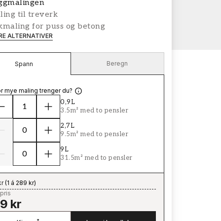
ggmalingen
ing til treverk
kmaling for puss og betong
ERE ALTERNATIVER
Beregn
Spann
r mye maling trenger du?
0,9L
3.5m² med to pensler
2,7L
9.5m² med to pensler
9L
31.5m² med to pensler
kr
(
1 á 289 kr
)
pris
9 kr