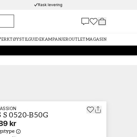
Rask levering
 VERKTØY
STILGUIDE
KAMPANJER
OUTLET
MAGASIN
ASSION
 S 0520-B50G
89 kr
gstype