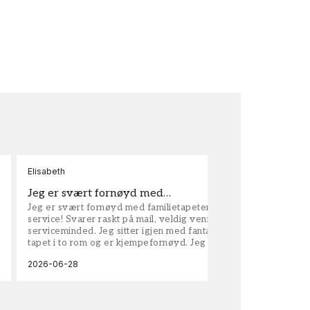
Elisabeth
Kar
Jeg er svært fornøyd med…
ta
Jeg er svært fornøyd med familietapeter. Maken til
tap
service! Svarer raskt på mail, veldig vennlige og
vel
serviceminded. Jeg sitter igjen med fantastisk fin
tapet i to rom og er kjempefornøyd. Jeg anbefaler
dem på det sterkeste.
2026-06-28
202