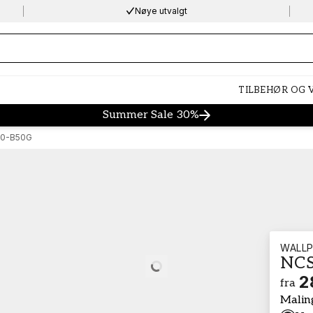
Nøye utvalgt
ng…
TILBEHØR OG
Summer Sale 30%
20-B50G
WALLP
NCS
Loading…
2
fra
Malin