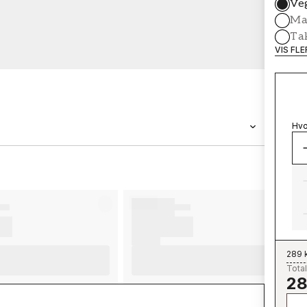
Ve
Mal
Ta
VIS FL
Hvo
MERKEVARE
Wallpassion
289 
Total
28