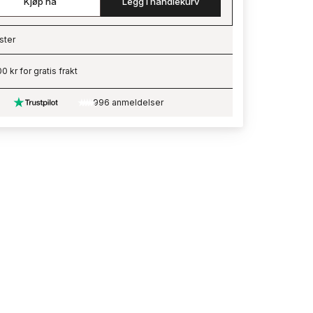
Kjøp nå
Legg i handlekurv
ster
ading…
0 kr for gratis frakt
996 anmeldelser