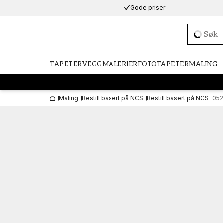
Gode priser
Loadi
TAPETER
VEGGMALERIER
FOTOTAPETER
MALING
Maling
Bestill basert på NCS
Bestill basert på NCS
05