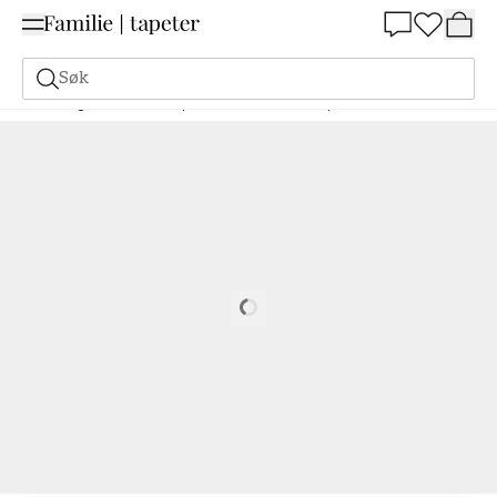
Summer Sale 30%
Søk
Maling
Bestill basert på NCS
Bestill basert på NCS
0510-R70B
Loading…