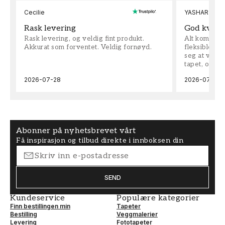
Cecilie
YASHAR
Rask levering
God kvalit
Rask levering, og veldig fint produkt.
Alt kom som 
Akkurat som forventet. Veldig fornøyd.
fleksible på 
seg at vi h
tapet, og bes
2026-07-28
2026-07-04
Abonner på nyhetsbrevet vårt
Få inspirasjon og tilbud direkte i innboksen din
SEND
Kundeservice
Populære kategorier
Finn bestillingen min
Tapeter
Bestilling
Veggmalerier
Levering
Fototapeter