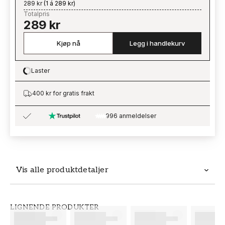
289 kr
(
1 á 289 kr
)
Totalpris
289 kr
Kjøp nå
Legg i handlekurv
Laster
Loading…
400 kr for gratis frakt
996 anmeldelser
Vis alle produktdetaljer
Produktdetaljer
LIGNENDE PRODUKTER
SKU
MERKEVARE