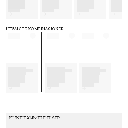
FT38-000-W0000
Wallpassion
UTVALGTE KOMBINASJONER
KUNDEANMELDELSER