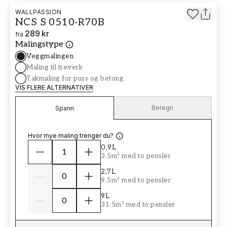
WALLPASSION
NCS S 0510-R70B
289 kr
fra
Malingstype
Veggmalingen
Maling til treverk
Takmaling for puss og betong
VIS FLERE ALTERNATIVER
Beregn
Spann
Hvor mye maling trenger du?
0,9L
3.5m² med to pensler
2,7L
9.5m² med to pensler
9L
31.5m² med to pensler