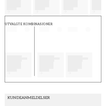
FT38-000-W0000
Wallpassion
UTVALGTE KOMBINASJONER
KUNDEANMELDELSER