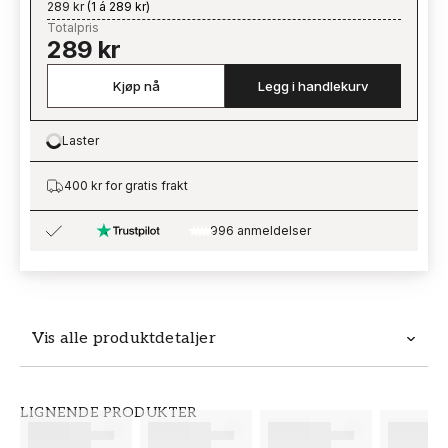
289 kr
(
1 á 289 kr
)
Totalpris
289 kr
Kjøp nå
Legg i handlekurv
Laster
Loading…
400 kr for gratis frakt
996 anmeldelser
Vis alle produktdetaljer
Produktdetaljer
LIGNENDE PRODUKTER
SKU
MERKEVARE