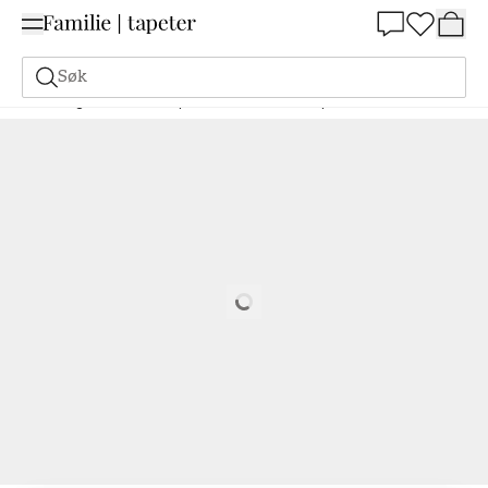
Summer Sale 30%
Søk
Maling
Bestill basert på NCS
Bestill basert på NCS
0510-R
Loading…