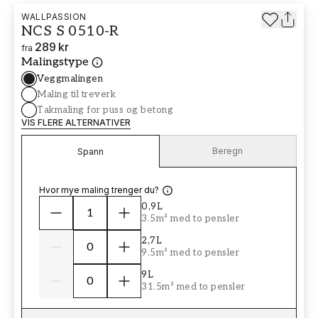
WALLPASSION
NCS S 0510-R
289 kr
fra
Malingstype
Veggmalingen
Maling til treverk
Takmaling for puss og betong
VIS FLERE ALTERNATIVER
Beregn
Spann
Hvor mye maling trenger du?
0,9L
3.5m² med to pensler
2,7L
9.5m² med to pensler
9L
31.5m² med to pensler