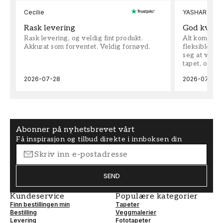
Cecilie
YASHAR
Rask levering
God kvalit
Rask levering, og veldig fint produkt.
Alt kom som 
Akkurat som forventet. Veldig fornøyd.
fleksible på 
seg at vi h
tapet, og bes
2026-07-28
2026-07-04
Abonner på nyhetsbrevet vårt
Få inspirasjon og tilbud direkte i innboksen din
SEND
Kundeservice
Populære kategorier
Finn bestillingen min
Tapeter
Bestilling
Veggmalerier
Levering
Fototapeter