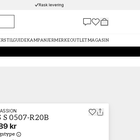
Rask levering
ER
STILGUIDE
KAMPANJER
MERKE
OUTLET
MAGASIN
ASSION
 S 0507-R20B
89 kr
gstype