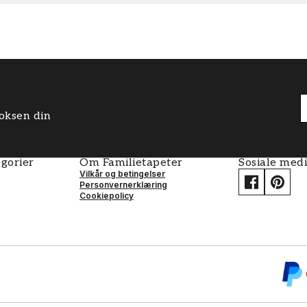
boksen din
gorier
Om Familietapeter
Sosiale med
Vilkår og betingelser
Personvernerklæring
Cookiepolicy