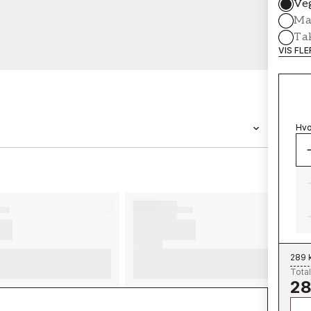
Ve
Mal
Ta
VIS FL
Hvo
MERKEVARE
Wallpassion
289 
Total
28