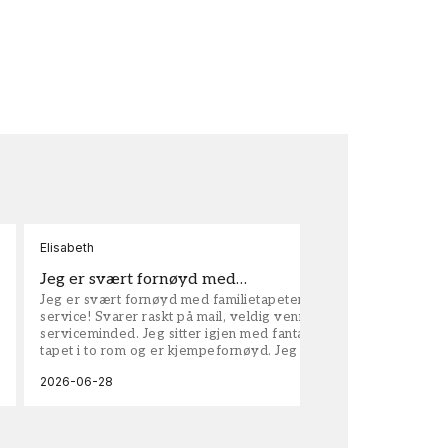
Elisabeth
Kar
Jeg er svært fornøyd med…
ta
Jeg er svært fornøyd med familietapeter. Maken til
tap
service! Svarer raskt på mail, veldig vennlige og
vel
serviceminded. Jeg sitter igjen med fantastisk fin
tapet i to rom og er kjempefornøyd. Jeg anbefaler
dem på det sterkeste.
2026-06-28
202