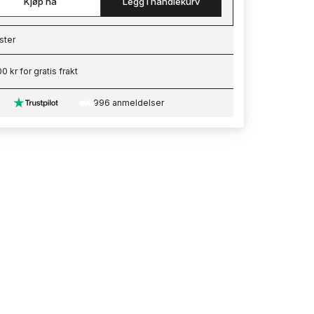
Kjøp nå
Legg i handlekurv
ster
ading…
0 kr for gratis frakt
996 anmeldelser