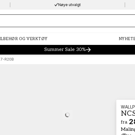
Nøye utvalgt
ng…
ILBEHØR OG VERKTØY
NYHET
Summer Sale 30%
07-R20B
WALLP
NCS
Loading…
2
fra
Malin