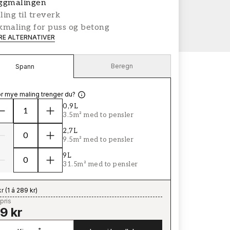
ggmalingen
ing til treverk
kmaling for puss og betong
ERE ALTERNATIVER
Beregn
Spann
r mye maling trenger du?
0,9L
3.5m² med to pensler
2,7L
9.5m² med to pensler
9L
31.5m² med to pensler
kr
(
1 á 289 kr
)
pris
9 kr