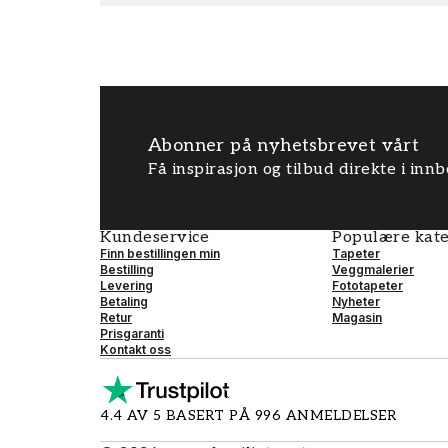
Abonner på nyhetsbrevet vårt
Få inspirasjon og tilbud direkte i inn
Kundeservice
Populære kate
Finn bestillingen min
Tapeter
Bestilling
Veggmalerier
Levering
Fototapeter
Betaling
Nyheter
Retur
Magasin
Prisgaranti
Kontakt oss
4.4 AV 5 BASERT PÅ 996 ANMELDELSER