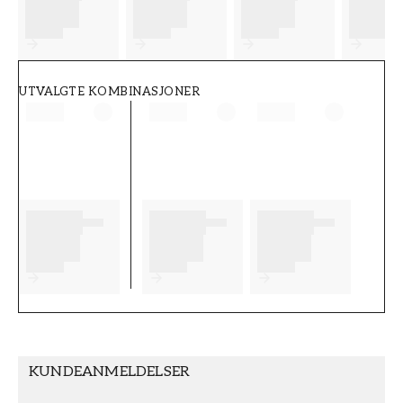
FT38-000-W0000
Wallpassion
UTVALGTE KOMBINASJONER
KUNDEANMELDELSER