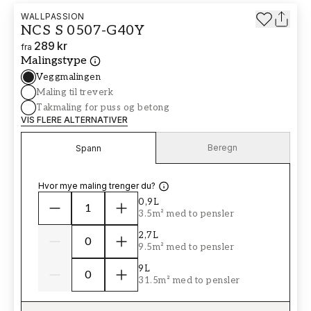
WALLPASSION
NCS S 0507-G40Y
289 kr
fra
Malingstype
Veggmalingen
Maling til treverk
Takmaling for puss og betong
VIS FLERE ALTERNATIVER
Beregn
Spann
Hvor mye maling trenger du?
0,9L
3.5m² med to pensler
2,7L
9.5m² med to pensler
9L
31.5m² med to pensler