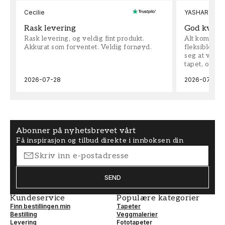
Cecilie
YASHAR
Rask levering
God kvalit
Rask levering, og veldig fint produkt.
Alt kom som 
Akkurat som forventet. Veldig fornøyd.
fleksible på 
seg at vi h
tapet, og bes
2026-07-28
2026-07-04
Abonner på nyhetsbrevet vårt
Få inspirasjon og tilbud direkte i innboksen din
SEND
Kundeservice
Populære kategorier
Finn bestillingen min
Tapeter
Bestilling
Veggmalerier
Levering
Fototapeter