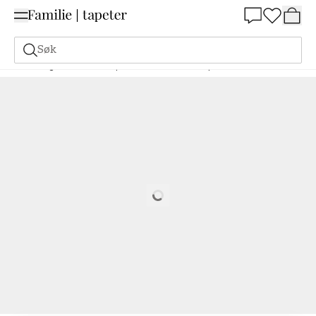
Summer Sale 30%
Søk
Maling
Bestill basert på NCS
Bestill basert på NCS
0507-G40Y
Loading…