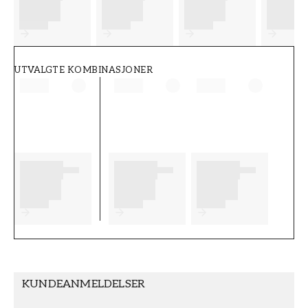
FT38-000-W0000
Wallpassion
UTVALGTE KOMBINASJONER
KUNDEANMELDELSER