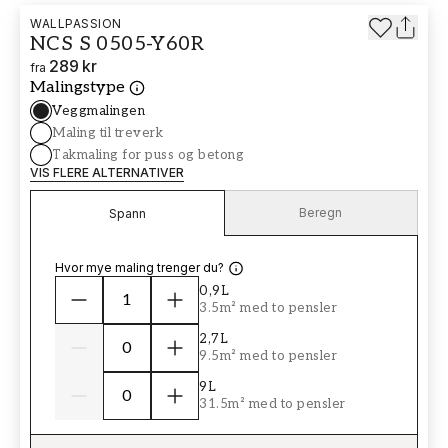
WALLPASSION
NCS S 0505-Y60R
289 kr
fra
Malingstype
Veggmalingen
Maling til treverk
Takmaling for puss og betong
VIS FLERE ALTERNATIVER
Beregn
Spann
Hvor mye maling trenger du?
0,9L
3.5m² med to pensler
2,7L
9.5m² med to pensler
9L
31.5m² med to pensler