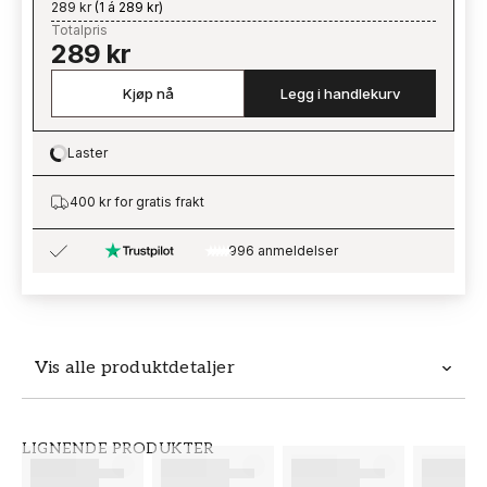
289 kr
(
1 á 289 kr
)
Totalpris
289 kr
Kjøp nå
Legg i handlekurv
Laster
Loading…
400 kr for gratis frakt
996 anmeldelser
Vis alle produktdetaljer
Produktdetaljer
LIGNENDE PRODUKTER
SKU
MERKEVARE