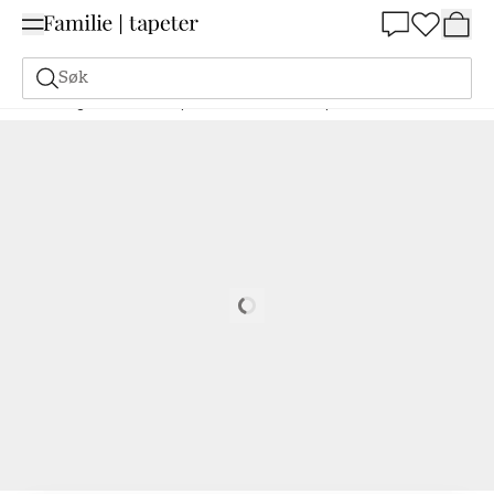
Summer Sale 30%
Søk
Maling
Bestill basert på NCS
Bestill basert på NCS
0505-Y60R
Loading…