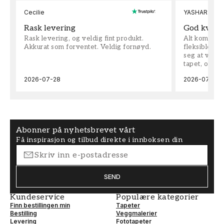
Cecilie
YASHAR
Rask levering
God kvalit
Rask levering, og veldig fint produkt.
Alt kom som 
Akkurat som forventet. Veldig fornøyd.
fleksible på 
seg at vi h
tapet, og bes
2026-07-28
2026-07-04
Abonner på nyhetsbrevet vårt
Få inspirasjon og tilbud direkte i innboksen din
SEND
Kundeservice
Populære kategorier
Finn bestillingen min
Tapeter
Bestilling
Veggmalerier
Levering
Fototapeter