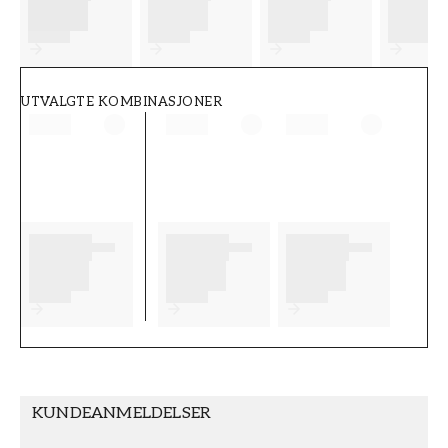
FT38-000-W0000
Wallpassion
UTVALGTE KOMBINASJONER
KUNDEANMELDELSER