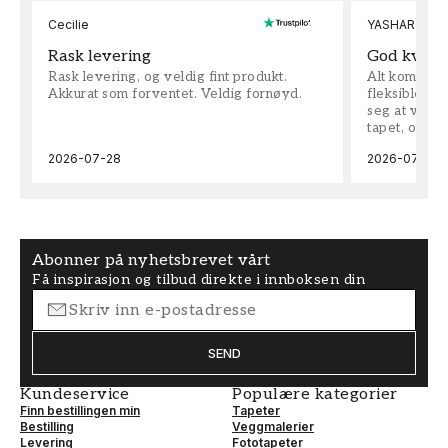
Cecilie
YASHAR
Rask levering
God kvalit
Rask levering, og veldig fint produkt.
Alt kom som 
Akkurat som forventet. Veldig fornøyd.
fleksible på 
seg at vi h
tapet, og bes
2026-07-28
2026-07-04
Abonner på nyhetsbrevet vårt
Få inspirasjon og tilbud direkte i innboksen din
SEND
Kundeservice
Populære kategorier
Finn bestillingen min
Tapeter
Bestilling
Veggmalerier
Levering
Fototapeter