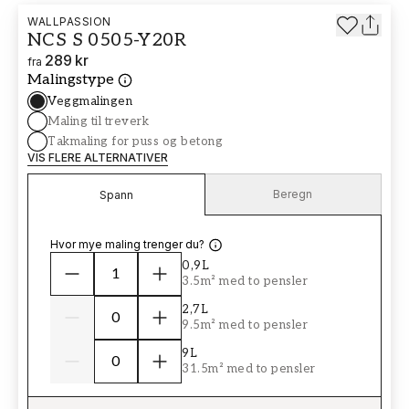
WALLPASSION
NCS S 0505-Y20R
289 kr
fra
Malingstype
Veggmalingen
Maling til treverk
Takmaling for puss og betong
VIS FLERE ALTERNATIVER
Beregn
Spann
Hvor mye maling trenger du?
0,9L
3.5m² med to pensler
2,7L
9.5m² med to pensler
9L
31.5m² med to pensler