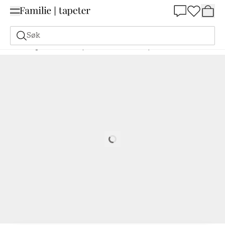
Summer Sale 30%
Søk
Maling
Bestill basert på NCS
Bestill basert på NCS
0505-Y20R
Loading…