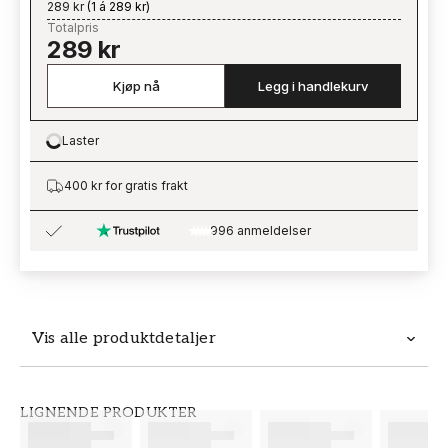
289 kr
(
1 á 289 kr
)
Totalpris
289 kr
Kjøp nå
Legg i handlekurv
Laster
Loading…
400 kr for gratis frakt
996 anmeldelser
Vis alle produktdetaljer
Produktdetaljer
LIGNENDE PRODUKTER
SKU
MERKEVARE