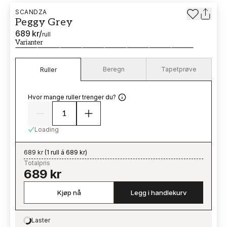
SCANDZA
Peggy Grey
689 kr
/
rull
Varianter
Beregn
Tapetprøve
Ruller
Hvor mange ruller trenger du?
Loading
689 kr
(
1 rull á 689 kr
)
Totalpris
689 kr
Kjøp nå
Legg i handlekurv
Laster
Loading…