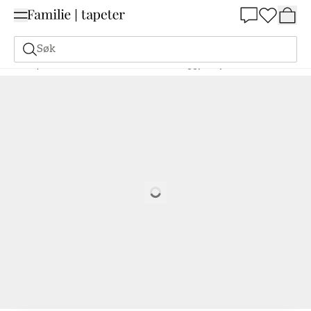
Summer Sale 30%
Søk
Tapeter
Merke
Scandza
Scandza
Peggy Grey - 1042301-05
Loading…