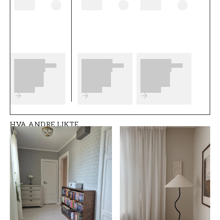
på før du begynner å tapetsere og hvilke
eventuelle forberedelser du må gjøre. Vi
ønsker at du får mye moro og glede med de
nye tapetene dine fra Scandza.
Produktdetaljer
SKU
SAMLING
FT05B6-1042301-0
Scandza
5
HVA ANDRE LIKTE
FARGE
MØNSTERHØYDE (cm)
Grå
50
TAPETTYPE
MØNSTERJUSTERING
Non-Woven
Rett
ROM
MERKEVARE
Soverom
Scandza