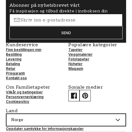
Abonner på nyhetsbrevet vårt
Få inspirasjon og tilbud direkte i innboksen din
SEND
Kundeservice
Populære kategorier
Finn bestillingen min
Tapeter
Bestilling
Veggmalerier
Levering
Fototapeter
Betaling
Nyheter
Retur
Magasin
Prisgaranti
Kontakt oss
Om Familietapeter
Sosiale medier
Vilkår og betingelser
Personvernerklæring
Cookiepolicy
Land
Norge
Oppdater samtykke for informasjonskapsler