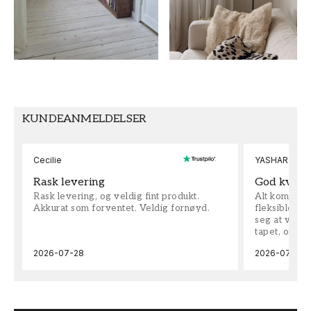
STIL
BREDDE (m)
Moderne, Svensk
0,5
HØYDE (m)
MØNSTER
10,05
Blomstret
KUNDEANMELDELSER
Cecilie
YASHAR
Rask levering
God kvalit
Rask levering, og veldig fint produkt.
Alt kom som 
Akkurat som forventet. Veldig fornøyd.
fleksible på 
seg at vi h
tapet, og bes
2026-07-28
2026-07-04